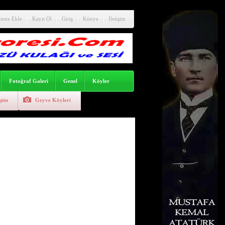
itene Ekle
Kayıt Ol
Giriş
Künye
İletişim
Fotoğraf Galeri
Genel
Köyler
işim
Geyve Köyleri