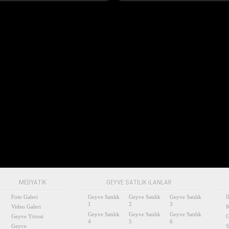
MEDYATİK
GEYVE SATILIK iLANLAR
Foto Galeri
Geyve Satılık
Geyve Satılık
Geyve Satılık
İ
1
2
3
Video Galeri
K
Geyve Satılık
Geyve Satılık
Geyve Satılık
Geyve Yöresi
G
4
5
6
Geyve
S