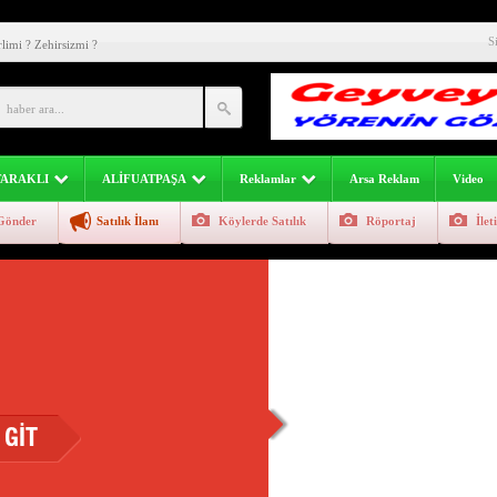
li) Aman Dikkat Uyarıyoruz (video)
S
limi ? Zehirsizmi ?
atpaşa Geyve Yöresi Görsel Fotoğraf Manzara Görüntü
esi Geyve Bölümü 741-742 Sayfa
inliği Devam Ediyor
TARAKLI
ALİFUATPAŞA
Reklamlar
Arsa Reklam
Video
mcileri Ticari Eğitim
Gönder
Satılık İlanı
Köylerde Satılık
Röportaj
İlet
inden Açıklamalı Örnekler
eyve Atasözleri)
 114 Yıllık Fotoğraf ve Ağaç Hala Zirvede
loji’den ”SICAK” Uyarısı Geldi.
 GİT