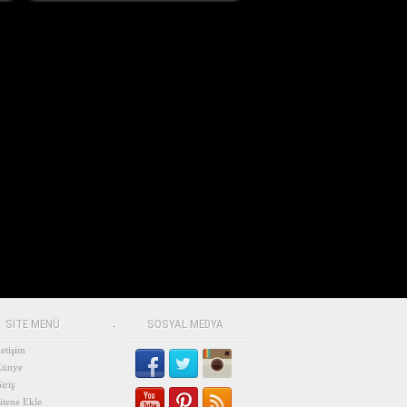
SİTE MENÜ
.
SOSYAL MEDYA
letişim
ünye
iriş
itene Ekle