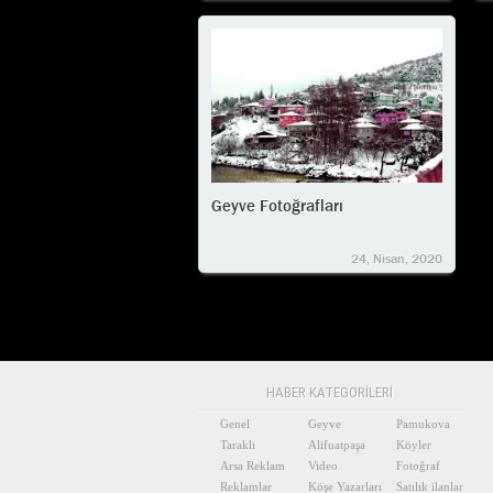
Geyve Fotoğrafları
24, Nisan, 2020
HABER KATEGORİLERİ
Genel
Geyve
Pamukova
Taraklı
Alifuatpaşa
Köyler
Arsa Reklam
Video
Fotoğraf
Reklamlar
Köşe Yazarları
Satılık ilanlar