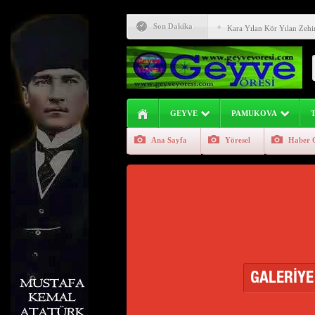
Karadenizin Cilvesi (Önem
Son Dakika
Kara Yılan Kör Yılan Zehir
Sakarya Nehri Geyve Alifu
Evliya Çelebi Seyahatnam
Geyve İlçesinde Aşure Etk
GEYVE
PAMUKOVA
Geyve İlçesinin Genç Girişi
Ana Sayfa
Yöresel
Haber 
Geyve Yöresi Manav Şives
Geyve Atasözü Derki !!! (G
Geyve Kıncılar (Akıncılar)
Geyve Yöresi İçin Meteoro
GALERİYE