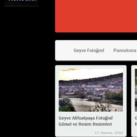
Geyve Fotoğraf
Pamukova 
Geyve Alifuatpaşa Fotoğraf
G
Görsel ve Resim Resimleri
R
17, Haziran, 2020