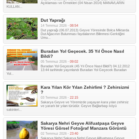
Açıklaması ve Örnekleri (04 Nisan 2014) MANAVLARIN
KULLAN...
Dut Yaprağı
14 Temmuz 2026 -
08:54
Dut yaprağı (06.07.2013) Geyve Yöresinde Bolca Miktarda
Dut Ağacının Bulunması faydalarının Bilinmesi Gerktiğini
Umu...
Buradan Yol Geçecek. 35 Yıl Önce Nasıl
Bildi?
05 Temmuz 2026 -
09:02
Buradan Yol Geçecek (45 Yıl Önce Nasıl Bildi?) 04.12.2012
13:44 tarihinde yayınlandı Buradan Yol Geçecek Buradan
Yol...
Kara Yılan Kör Yılan Zehirlimi ? Zehirsizmi
?
03 Temmuz 2026 -
22:15
Sakarya Geyve ve Yöremizde yaşayan kara yılan zehirsiz
ve yararlı bir yılan türüdür. Geyve Bağlarbaşı köyü
sakinleri...
Sakarya Nehri Geyve Alifuatpaşa Geyve
Yöresi Görsel Fotoğraf Manzara Görüntü
02 Temmuz 2026 -
23:40
Sakarya Nehri Sakarya Nehri Geyve Alifuatpaşa Geyve