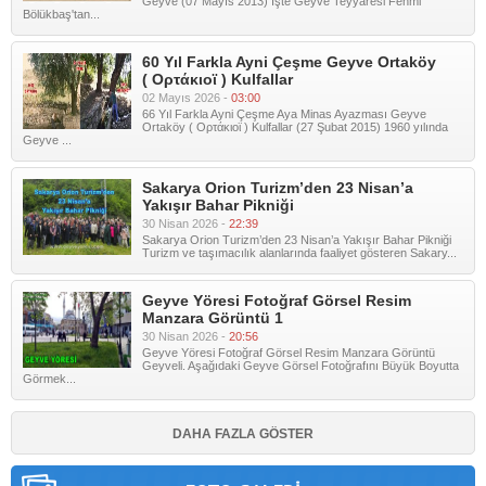
Geyve (07 Mayıs 2013) İşte Geyve Teyyaresi Fehmi
Bölükbaş'tan...
60 Yıl Farkla Ayni Çeşme Geyve Ortaköy
( Ορτάκιοϊ ) Kulfallar
02 Mayıs 2026 -
03:00
66 Yıl Farkla Ayni Çeşme Aya Minas Ayazması Geyve
Ortaköy ( Ορτάκιοϊ ) Kulfallar (27 Şubat 2015) 1960 yılında
Geyve ...
Sakarya Orion Turizm’den 23 Nisan’a
Yakışır Bahar Pikniği
30 Nisan 2026 -
22:39
Sakarya Orion Turizm’den 23 Nisan’a Yakışır Bahar Pikniği
Turizm ve taşımacılık alanlarında faaliyet gösteren Sakary...
Geyve Yöresi Fotoğraf Görsel Resim
Manzara Görüntü 1
30 Nisan 2026 -
20:56
Geyve Yöresi Fotoğraf Görsel Resim Manzara Görüntü
Geyveli. Aşağıdaki Geyve Görsel Fotoğrafını Büyük Boyutta
Görmek...
DAHA FAZLA GÖSTER