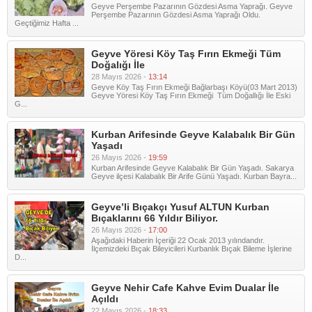
Geyve Perşembe Pazarının Gözdesi Asma Yaprağı. Geyve
Perşembe Pazarının Gözdesi Asma Yaprağı Oldu.
Geçtiğimiz Hafta ...
Geyve Yöresi Köy Taş Fırın Ekmeği Tüm
Doğalığı İle
28 Mayıs 2026 -
13:14
Geyve Köy Taş Fırın Ekmeği Bağlarbaşı Köyü(03 Mart 2013)
Geyve Yöresi Köy Taş Fırın Ekmeği Tüm Doğallığı İle Eski
G...
Kurban Arifesinde Geyve Kalabalık Bir Gün
Yaşadı
26 Mayıs 2026 -
19:59
Kurban Arifesinde Geyve Kalabalık Bir Gün Yaşadı. Sakarya
Geyve ilçesi Kalabalık Bir Arife Günü Yaşadı. Kurban Bayra...
Geyve’li Bıçakçı Yusuf ALTUN Kurban
Bıçaklarını 66 Yıldır Biliyor.
26 Mayıs 2026 -
17:00
Aşağıdaki Haberin İçeriği 22 Ocak 2013 yılındandır.
İlçemizdeki Bıçak Bileyicileri Kurbanlık Bıçak Bileme İşlerine
D...
Geyve Nehir Cafe Kahve Evim Dualar İle
Açıldı
22 Mayıs 2026 -
18:33