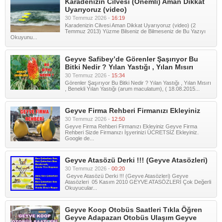
Karadenizin Cilvesi (Önemli) Aman Dikkat
Uyarıyoruz (video)
30 Temmuz 2026 -
16:19
Karadenizin Cilvesi Aman Dikkat Uyarıyoruz (video) (2
Temmuz 2013) Yüzme Bilseniz de Bilmeseniz de Bu Yazıyı
Okuyunu...
Geyve Safibey’de Görenler Şaşırıyor Bu
Bitki Nedir ? Yılan Yastığı , Yılan Mısırı
30 Temmuz 2026 -
15:34
Görenler Şaşırıyor Bu Bitki Nedir ? Yılan Yastığı , Yılan Mısırı
, Benekli Yılan Yastığı (arum maculatum), ( 18.08.2015...
Geyve Firma Rehberi Firmanızı Ekleyiniz
30 Temmuz 2026 -
12:50
Geyve Firma Rehberi Firmanızı Ekleyiniz Geyve Firma
Rehberi Sizde Firmanızı İşyerinizi ÜCRETSİZ Ekleyiniz.
Google de...
Geyve Atasözü Derki !!! (Geyve Atasözleri)
30 Temmuz 2026 -
00:20
Geyve Atasözü Derki !!! (Geyve Atasözleri) Geyve
Atasözleri 05 Kasım 2010 GEYVE ATASÖZLERİ Çok Değerli
Okuyucular...
Geyve Koop Otobüs Saatleri Tıkla Öğren
Geyve Adapazarı Otobüs Ulaşım Geyve