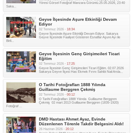
Yöresi Görsel Fotoğraf Manzara Görüntü.25.05.2026, 23:40
Saka...
Geyve İlçesinde Aşure Etkinliği Devam
Ediyor
02 Temmuz 2026 -
18:34
Geyve İlçesinde Aşure Etkinliği Devam Ediyor. Sakarya
Geyve İlçesinde Faaliyet Gösteren Esnaflar Aşure Ayı ile
Birli...
Geyve İlçesinin Genç Girişimcileri Ticari
Eğitim
02 Temmuz 2026 -
17:25
Geyve İlçesinin Genç Girişimcileri Ticari Eğitim. 02.07.2026
Sakarya Geyve İlçesi Has Ekmek Fırını Sahibi Nail Arsla...
O Tarihi Fotoğrafları 1888 Yılında
Guillaume Berggren Çekmiş
02 Temmuz 2026 -
00:12
O Tarihi Fotoğrafları 1888 Yılında Guillaume Berggren
Çekmiş 02 mart 2013 Guillaume Berggren (1835-1920)
Fotoğraf ...
DMD Hastası Ahmet Ayaz, Evinde
Düzenlenen Törenle Takdir Belgesini Aldı!
26 Haziran 2026 -
20:12