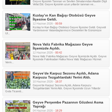
Geyve İlçesinin Tanınan ve Sevilen Simalarından Alaattin Dişli
Vefat Etti. Geyve ilçesinin uzun yıllardır tanınan ve...
Kızılay’ın Kan Bağışı Otobüsü Geyve
İlçesine Geldi.
12 Haziran 2026 -
00:59
Kızılay’ın Kan Bağışı Otobüsü Geyve İlçesine Geldi. Geyveli
Yardımsever Vatandaşlarımızın Destekleri İle Günümüze
Ul...
Nova Valiz Fabrika Mağazası Geyve
İlçemizde Açıldı.
12 Haziran 2026 -
00:42
Nova Valiz Fabrika Mağazası Geyve İlçemizde Açıldı. Geyve
İlçesinde Fabrikadan Halka Nova Valiz Mağazası Hizmet
Verm...
Geyve’de Karpuz Sezonu Açıldı, Adana
Karpuzu Tezgahlardaki Yerini Aldı.
10 Haziran 2026 -
18:37
Geyve’de Karpuz Sezonu Açıldı, Adana Karpuzu
Tezgahlardaki Yerini Aldı. Geyve İlçesinde Uzun Yıllardır
Gıda Ticareti...
Geyve Perşembe Pazarının Gözdesi Asma
Yaprağı
04 Haziran 2026 -
18:29