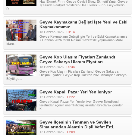
Has Ekmek Fırını Geyve Cevizli Siyez Ekmeği Yaptı. Geyve
İlçesinde Faaliyet Gösteren Has Ekmek Fırını Geyvelilerin
D...
Geyve Kaymakamı Değişti İşte Yeni ve Eski
Kaymakamımız
18 Haziran 2026 -
01:14
Geyve Kaymakamı Değişti İşte Yeni ve Eski Kaymakamımız
7 Haziran 2026 tarihli Resmî Gazete'de yayımlanan Mülki
İdare...
Geyve Kop Ulaşım Fiyatları Zamlandı
Geyve Sakarya Ulaşım Fiyatları
18 Haziran 2026 -
00:44
Geyve Kop Ulaşım Fiyatları Zamlandı Geyve Sakarya
Ulaşım Fiyatları Geyve Kop Haziran 2026 itibarıyla Sakarya
Büyükşe...
Geyve Kapalı Pazar Yeri Yenileniyor
12 Haziran 2026 -
17:22
Geyve Kapalı Pazar Yeri Yenileniyor Geyve Belediyesi
tarafından ilçenin önemli ihtiyaçlarından biri olarak görülen
K...
Geyve İlçesinin Tanınan ve Sevilen
Simalarından Alaattin Dişli Vefat Etti.
12 Haziran 2026 -
17:09