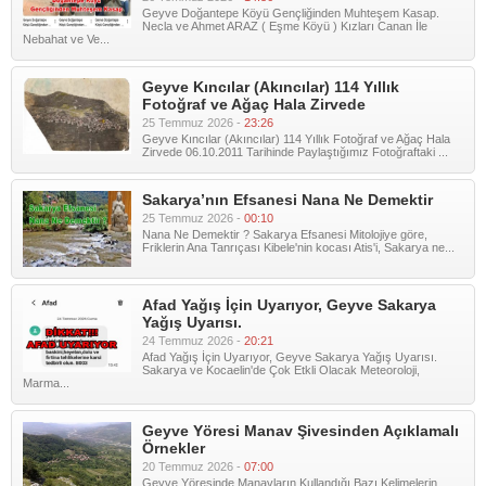
Geyve Doğantepe Köyü Gençliğinden Muhteşem Kasap.
Necla ve Ahmet ARAZ ( Eşme Köyü ) Kızları Canan İle
Nebahat ve Ve...
Geyve Kıncılar (Akıncılar) 114 Yıllık
Fotoğraf ve Ağaç Hala Zirvede
25 Temmuz 2026 -
23:26
Geyve Kıncılar (Akıncılar) 114 Yıllık Fotoğraf ve Ağaç Hala
Zirvede 06.10.2011 Tarihinde Paylaştığımız Fotoğraftaki ...
Sakarya’nın Efsanesi Nana Ne Demektir
25 Temmuz 2026 -
00:10
Nana Ne Demektir ? Sakarya Efsanesi Mitolojiye göre,
Friklerin Ana Tanrıçası Kibele'nin kocası Atis'i, Sakarya ne...
Afad Yağış İçin Uyarıyor, Geyve Sakarya
Yağış Uyarısı.
24 Temmuz 2026 -
20:21
Afad Yağış İçin Uyarıyor, Geyve Sakarya Yağış Uyarısı.
Sakarya ve Kocaelin'de Çok Etkli Olacak Meteoroloji,
Marma...
Geyve Yöresi Manav Şivesinden Açıklamalı
Örnekler
20 Temmuz 2026 -
07:00
Geyve Yöresinde Manavların Kullandığı Bazı Kelimelerin