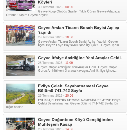
Köyleri
30 Temmuz 2026 -
00:00
Geyve Koop Otobüs Saatleri Tıkla Öğren Geyve Adapazarı
Otobüs Ulaşım Geyve Köyleri ...
Geyve Arslan Ticaret Bosch Bayisi Açılışı
Yapıldı
29 Temmuz 2026 -
18:50
Geyve Arslan Ticaret Bosch Bayisi Açılışı Yapıldı. Geyve
İlçesi Beyaz Eşya Bayisi Açılışına İlgi Çoktu. Geyve İlçesi...
Geyve İtfaiye Amirliğine Yeni Araçlar Geldi.
28 Temmuz 2026 -
11:09
Geyve İtfaiye Amirliğine Yeni Araçlar Geldi. Geyve İtfaiye
Gurup Amirliği yeni 3 araca kavuştu. Amirlik, ilçe içinde...
Evliya Çelebi Seyahatnamesi Geyve
Bölümü 741-742 Sayfa
26 Temmuz 2026 -
20:06
EVLİYA ÇELEBİ’NİN SEYAHATNAMESİNDE GEYVE Evliya
Çelebi Seyahatnamesi Geyve Bölümü 741-742 Sayfa. Bir
diğer hadise...
Geyve Doğantepe Köyü Gençliğinden
Muhteşem Kasap
26 Temmuz 2026 -
14:36