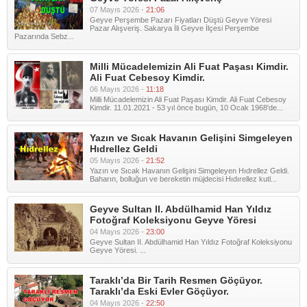
07 Mayıs 2026 -
21:06
Geyve Perşembe Pazarı Fiyatları Düştü Geyve Yöresi
Pazar Alışveriş. Sakarya İli Geyve İlçesi Perşembe
Pazarında Sebz...
Milli Mücadelemizin Ali Fuat Paşası Kimdir.
Ali Fuat Cebesoy Kimdir.
06 Mayıs 2026 -
11:18
Milli Mücadelemizin Ali Fuat Paşası Kimdir. Ali Fuat Cebesoy
Kimdir. 11.01.2021 - 53 yıl önce bugün, 10 Ocak 1968'de...
Yazın ve Sıcak Havanın Gelişini Simgeleyen
Hıdrellez Geldi
05 Mayıs 2026 -
21:52
Yazın ve Sıcak Havanın Gelişini Simgeleyen Hıdrellez Geldi.
Baharın, bolluğun ve bereketin müjdecisi Hıdırellez kutl...
Geyve Sultan II. Abdülhamid Han Yıldız
Fotoğraf Koleksiyonu Geyve Yöresi
04 Mayıs 2026 -
23:00
Geyve Sultan II. Abdülhamid Han Yıldız Fotoğraf Koleksiyonu
Geyve Yöresi. ...
Taraklı’da Bir Tarih Resmen Göçüyor.
Taraklı’da Eski Evler Göçüyor.
04 Mayıs 2026 -
22:50