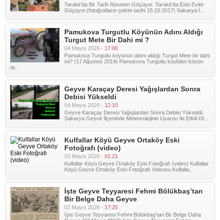
Taraklı'da Bir Tarih Resmen Göçüyor. Taraklı'da Eski Evler
Göçüyor.(fotoğrafların çekim tarihi 15.10.2017) Sakarya İ...
Pamukova Turgutlu Köyünün Adını Aldığı
Turgut Mete Bir Dahi mi ?
04 Mayıs 2026 -
17:00
Pamukova Turgutlu köyünün adını aldığı Turgut Mete bir dahi
mi? (17 Ağustos 2014) Pamukova Turgutlu köylüleri köyün
ta...
Geyve Karaçay Deresi Yağışlardan Sonra
Debisi Yükseldi
04 Mayıs 2026 -
12:10
Geyve Karaçay Deresi Yağışlardan Sonra Debisi Yükseldi.
Sakarya Geyve İlçesinde Meteorolojinin Uyarısı İle Etkili Ol...
Kulfallar Köyü Geyve Ortaköy Eski
Fotoğrafı (video)
03 Mayıs 2026 -
01:21
Kulfallar Köyü Geyve Ortaköy Eski Fotoğrafı (video) Kulfallar
Köyü Geyve Ortaköy Eski Fotoğrafı Videosu Kulfalla...
İşte Geyve Teyyaresi Fehmi Bölükbaş’tan
Bir Belge Daha Geyve
02 Mayıs 2026 -
17:25
İşte Geyve Teyyaresi Fehmi Bölükbaş'tan Bir Belge Daha