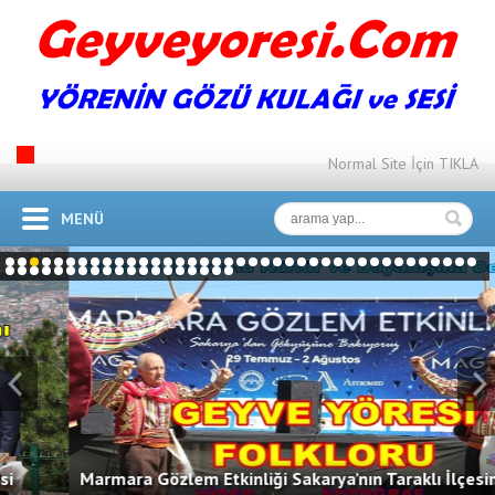
Normal Site İçin TIKLA
MENÜ
1
2
3
4
5
6
7
8
9
10
11
12
13
14
15
16
17
18
19
20
21
22
23
24
25
26
27
28
29
30
31
32
33
34
35
36
37
38
39
40
41
42
43
44
45
46
47
48
49
50
51
52
53
54
55
56
57
58
Prev
Marmara Gözlem Etkinliği Sakarya’nın Taraklı İlçesindeki