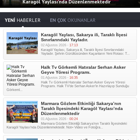
Karagöl Yaylası’nda Düzenlenmektedir
YENİ
HABERLER
EN ÇOK
OKUNANLAR
Karagöl Yaylası, Sakarya ili, Taraklı İlçesi
Sınırlarındaki Yayladır.
02 Ağustos 2026 -
17:13
Karagöl Yaylası, Sakarya ili, Taraklı İlçesi Sınırlarındaki
Yayladır. Şehrin Gürültüsünden Kaçanların Yeni Rotası: T...
Halk Tv Görkemli Hatıralar Serhan Asker
Geyve Yöresi Programı.
01 Ağustos 2026 -
16:35
Halk Tv Görkemli Hatıralar Serhan Asker Geyve Yöresi
Programı. Halk TV’de Serhan Asker’in Hazırlayıp Sunduğu
Görkeml...
Marmara Gözlem Etkinliği Sakarya’nın
Taraklı İlçesindeki Karagöl Yaylası’nda
Düzenlenmektedir
01 Ağustos 2026 -
00:24
Marmara Gözlem Etkinliği Sakarya’nın Taraklı İlçesindeki
Karagöl Yaylası’nda Düzenlenmektedir. Not= Video ve Fotoğra...