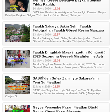
Kermes, Geyve Belediye Başkanı Selçuk
Yıldız Katıldı.
14 Mayıs 2026 -
18:02
DMS Kas Hastası Ahmet Ayaz a Destek İçin Kermes, Geyve
Belediye Başkanı Selçuk Yıldız Katıldı. (Video Haber) Sakarya...
Taraklı Sakarya Sakin Şehir Taraklı
Fotoğrafları Taraklı Görsel Resim Manzara
13 Mayıs 2026 -
22:57
Taraklı Sakarya, Sakin Şehir, Taraklı Fotoğrafları, Taraklı
Görsel Resim Manzara. Taraklı, Türkiye'nin Sakarya iline...
Taraklı Dıngıldak Masa ( İzzettin Kömürcü )
2026 Sezonunu Geyveli Misafirleri İle Açtı
12 Mayıs 2026 -
23:36
Taraklı Dıngıldak Masa ( İzzettin Kömürcü ) 2026 Sezonunu
Geyveli Misafirleri İle Açtı. Sakarya'nın Güneyinde Dostlu...
SASKİ’den Su’ya Zam. İşte Sakarya’nın
Yeni Su Fiyatları!
11 Mayıs 2026 -
22:35
SASKİ’den Su’ya Zam. İşte Sakarya’nın Yeni Su Fiyatları!
Sakarya Su ve Kanalizasyon İdaresi (SASKİ) Mayıs Ayı
Olağan G...
Geyve Perşembe Pazarı Fiyatları Düştü
Geyve Yöresi Pazar Alışveriş