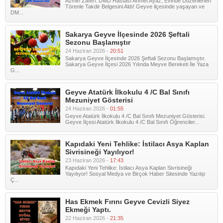
Azmin Zaferi: DMD Hastası Ahmet Ayaz, Evinde Düzenlenen
Törenle Takdir Belgesini Aldı! Geyve ilçesinde yaşayan ve
DM...
Sakarya Geyve İlçesinde 2026 Şeftali
Sezonu Başlamıştır
24 Haziran 2026 -
20:51
Sakarya Geyve İlçesinde 2026 Şeftali Sezonu Başlamıştır.
Sakarya Geyve İlçesi 2026 Yılında Meyve Bereketi İle Yaza
G...
Geyve Atatürk İlkokulu 4 /C Bal Sınıfı
Mezuniyet Gösterisi
24 Haziran 2026 -
01:55
Geyve Atatürk İlkokulu 4 /C Bal Sınıfı Mezuniyet Gösterisi.
Geyve İlçesi Atatürk İlkokulu 4 /C Bal Sınıfı Öğrenciler...
Kapıdaki Yeni Tehlike: İstilacı Asya Kaplan
Sivrisineği Yayılıyor!
23 Haziran 2026 -
17:43
Kapıdaki Yeni Tehlike: İstilacı Asya Kaplan Sivrisineği
Yayılıyor! Sosyal Medya ve Birçok Haber Sitesinde Yazılıp
Ç...
Has Ekmek Fırını Geyve Cevizli Siyez
Ekmeği Yaptı.
22 Haziran 2026 -
21:35