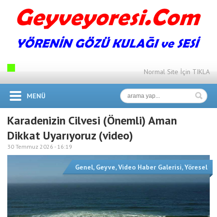
Normal Site İçin TIKLA
MENÜ
Karadenizin Cilvesi (Önemli) Aman
Dikkat Uyarıyoruz (video)
30 Temmuz 2026 -
16:19
Genel
,
Geyve
,
Video Haber Galerisi
,
Yöresel