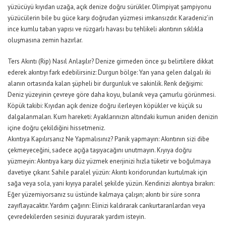
yüzücüyü kıyıdan uzağa, açık denize doğru sürükler. Olimpiyat şampiyonu
yüzücülerin bile bu güce karşı doğrudan yüzmesi imkansızdır. Karadeniz’in
ince kumlu taban yapısı ve rüzgarlı havası bu tehlikeli akıntının sıklıkla
oluşmasına zemin hazırlar.
Ters Akıntı (Rip) Nasıl Anlaşılır? Denize girmeden önce şu belirtilere dikkat
ederek akıntıyı fark edebilirsiniz: Durgun bölge: Yan yana gelen dalgalı iki
alanın ortasında kalan şüpheli bir durgunluk ve sakinlik. Renk değişimi:
Deniz yüzeyinin çevreye göre daha koyu, bulanık veya çamurlu görünmesi.
Köpük takibi: Kıyıdan açık denize doğru ilerleyen köpükler ve küçük su
dalgalanmaları. Kum hareketi: Ayaklarınızın altındaki kumun aniden denizin
içine doğru çekildiğini hissetmeniz.
Akıntıya Kapılırsanız Ne Yapmalısınız? Panik yapmayın: Akıntının sizi dibe
çekmeyeceğini, sadece açığa taşıyacağını unutmayın. Kıyıya doğru
yüzmeyin: Akıntıya karşı düz yüzmek enerjinizi hızla tüketir ve boğulmaya
davetiye çıkarır. Sahile paralel yüzün: Akıntı koridorundan kurtulmak için
sağa veya sola, yani kıyıya paralel şekilde yüzün. Kendinizi akıntıya bırakın:
Eğer yüzemiyorsanız su üstünde kalmaya çalışın; akıntı bir süre sonra
zayıflayacaktır. Yardım çağırın: Elinizi kaldırarak cankurtaranlardan veya
çevredekilerden sesinizi duyurarak yardım isteyin.