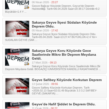
06 Nisan 2026 -
23:27
Geyve Bağcaz Köyünde Deprem, Geyve'de Deprem
Hareketliliği. Tarih=06.04.2026 Saat=20:38:17 Derinlik=9.2
Büyüklük=1.4 Y ...
Sakarya Geyve İlçesi Südalan Köyünde
Deprem Oldu.
05 Nisan 2026 -
17:42
Sakarya Geyve İlçesi Südalan Köyünde Deprem Oldu.
Tarih=05.04.2026 Saat=13:27:47 BÜYÜKLÜK=2.4 Yer=
SUDALAN-GEYVE (SAK ...
Sakarya Geyve Koru Köyünde Gece
Saatlerinde Mikro Bir Deprem Meydana
Geldi.
17 Mart 2026 -
09:13
Sakarya Geyve Koru Köyünde Gece Saatlerinde Mikro Bir
Deprem Meydana Geldi. BOĞAZİÇİ ÜNİVERSİTESİ KANDİLLİ RASATHANESİ ...
Geyve Safibey Köyünde Korkutan Deprem
13 Şubat 2026 -
09:55
Geyve Safibey Köyünde Korkutan Deprem. Tarih
=2026.02.13 Saat=02:01:49 Büyüklük 3.3 3.2 SAFIBEY-
GEYVE (SAKARYA) ...
Geyve’de Hafif Şiddet te Deprem Oldu.
11 Ocak 2026 -
00:22