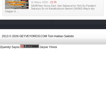
11 Mayıs 2026 -
22:35
SASKİ’den Su’ya Zam. İşte Sakarya’nın Yeni Su Fiyatları!
Sakarya Su ve Kanalizasyon İdaresi (SASKİ) Mayıs Ayı
Olağan G ...
2013 © 2026 GEYVEYORESİ.COM Tüm Hakları Saklıdır.
Ziyaretçi Sayısı
Geyve Yöresi