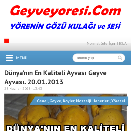
Normal Site İçin TIKLA
MENÜ
Dünya’nın En Kaliteli Ayvası Geyve
Ayvası. 20.01.2013
26 Haziran 2025 -
13:43
Genel
,
Geyve
,
Köyler
,
Nostalji Haberleri
,
Yöresel