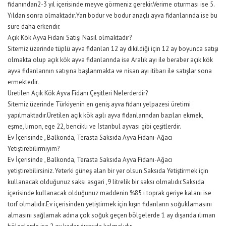
fidanından2-3 yıl içerisinde meyve görmeniz gerekir.Verime oturması ise 5.
Yıldan sonra olmaktadır.Yarı bodur ve bodur anaçlı ayva fidanlarında ise bu
süre daha erkendir.
Açık Kök Ayva Fidanı Satışı Nasıl olmaktadır?
Sitemiz üzerinde tüplü ayva fidanları 12 ay dikildiği için 12 ay boyunca satışı
olmakta olup açık kök ayva fidanlarında ise Aralık ayı ile beraber açık kök
ayva fidanlarının satışına başlanmakta ve nisan ayı itibarı ile satışlar sona
ermektedir.
Üretilen Açık Kök Ayva Fidanı Çeşitleri Nelerderdir?
Sitemiz üzerinde Türkiyenin en geniş ayva fidanı yelpazesi üretimi
yapılmaktadır.Üretilen açık kök aşılı ayva fidanlarından bazıları ekmek,
eşme, limon, ege 22, bencikli ve İstanbul ayvası gibi çeşitlerdir.
Ev İçerisinde , Balkonda, Terasta Saksıda Ayva Fidanı-Ağacı
Yetiştirebilirmiyim?
Ev İçerisinde , Balkonda, Terasta Saksıda Ayva Fidanı-Ağacı
yetiştirebilirsiniz. Yeterki güneş alan bir yer olsun.Saksıda Yetiştirmek için
kullanacak olduğunuz saksı asgari ,9 litrelik bir saksı olmalıdır.Saksıda
içerisinde kullanacak olduğunuz maddenin %85 i toprak geriye kalanı ise
torf olmalıdır.Ev içerisinden yetiştirmek için kışın fidanların soğuklamasını
almasını sağlamak adına çok soğuk geçen bölgelerde 1 ay dışarıda ılıman