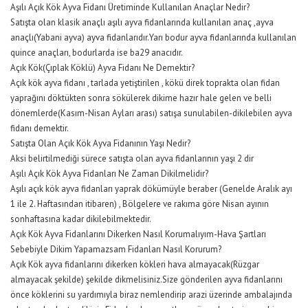
Aşılı Açık Kök Ayva Fidanı Üretiminde Kullanılan Anaçlar Nedir?
Satışta olan klasik anaçlı aşılı ayva fidanlarında kullanılan anaç ,ayva
anaçlı(Yabani ayva) ayva fidanlarıdır.Yarı bodur ayva fidanlarında kullanılan
quince anaçları, bodurlarda ise ba29 anacıdır.
Açık Kök(Çıplak Köklü) Ayva Fidanı Ne Demektir?
Açık kök ayva fidanı , tarlada yetiştirilen , kökü direk toprakta olan fidan
yaprağını döktükten sonra sökülerek dikime hazır hale gelen ve belli
dönemlerde(Kasım-Nisan Ayları arası) satışa sunulabilen-dikilebilen ayva
fidanı demektir.
Satışta Olan Açık Kök Ayva Fidanının Yaşı Nedir?
Aksi belirtilmediği sürece satışta olan ayva fidanlarının yaşı 2 dir
Aşılı Açık Kök Ayva Fidanları Ne Zaman Dikilmelidir?
Aşılı açık kök ayva fidanları yaprak dökümüyle beraber (Genelde Aralık ayı
1 ile 2. Haftasından itibaren) , Bölgelere ve rakıma göre Nisan ayının
sonhaftasına kadar dikilebilmektedir.
Açık Kök Ayva Fidanlarını Dikerken Nasıl Korumalıyım-Hava Şartları
Sebebiyle Dikim Yapamazsam Fidanları Nasıl Korurum?
Açık Kök ayva fidanlarını dikerken kökleri hava almayacak(Rüzgar
almayacak şekilde) şekilde dikmelisiniz.Size gönderilen ayva fidanlarını
önce köklerini su yardımıyla biraz nemlendirip arazi üzerinde ambalajında