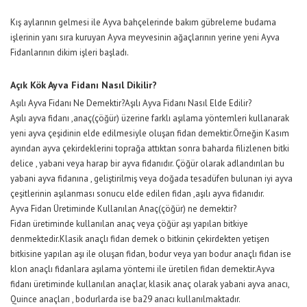
Kış aylarının gelmesi ile Ayva bahçelerinde bakım gübreleme budama
işlerinin yanı sıra kuruyan Ayva meyvesinin ağaçlarının yerine yeni Ayva
Fidanlarının dikim işleri başladı.
Açık Kök Ayva Fidanı Nasıl Dikilir?
Aşılı Ayva Fidanı Ne Demektir?Aşılı Ayva Fidanı Nasıl Elde Edilir?
Aşılı ayva fidanı ,anaç(çöğür) üzerine farklı aşılama yöntemleri kullanarak
yeni ayva çeşidinin elde edilmesiyle oluşan fidan demektir.Örneğin Kasım
ayından ayva çekirdeklerini toprağa attıktan sonra baharda filizlenen bitki
delice , yabani veya harap bir ayva fidanıdır. Çöğür olarak adlandırılan bu
yabani ayva fidanına , geliştirilmiş veya doğada tesadüfen bulunan iyi ayva
çeşitlerinin aşılanması sonucu elde edilen fidan ,aşılı ayva fidanıdır.
Ayva Fidan Üretiminde Kullanılan Anaç(çöğür) ne demektir?
Fidan üretiminde kullanılan anaç veya çöğür aşı yapılan bitkiye
denmektedir.Klasik anaçlı fidan demek o bitkinin çekirdekten yetişen
bitkisine yapılan aşı ile oluşan fidan, bodur veya yarı bodur anaçlı fidan ise
klon anaçlı fidanlara aşılama yöntemi ile üretilen fidan demektir.Ayva
fidanı üretiminde kullanılan anaçlar, klasik anaç olarak yabani ayva anacı,
Quince anaçları , bodurlarda ise ba29 anacı kullanılmaktadır.