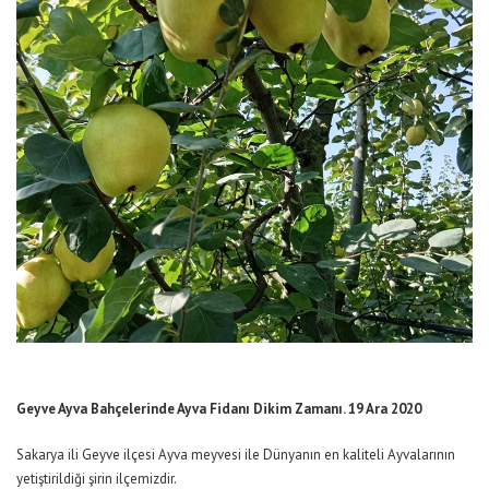
Geyve Ayva Bahçelerinde Ayva Fidanı Dikim Zamanı. 19 Ara 2020
Sakarya ili Geyve ilçesi Ayva meyvesi ile Dünyanın en kaliteli Ayvalarının
yetiştirildiği şirin ilçemizdir.