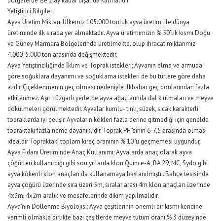
bölgelerde ise 2 ay kadar dışarıda kalmalıdır.
Yetiştirici Bilgileri
Ayva Üretim Miktarı; Ülkemiz 105.000 tonluk ayva üretimi ile dünya
üretiminde ilk sırada yer almaktadır. Ayva üretimimizin % 50‘lik kısmı Doğu
ve Güney Marmara Bölgelerinde üretilmekte. olup ihracat miktarımız
4.000-5.000 ton arasında değişmektedir.
Ayva Yetiştiriciliğinde İklim ve Toprak istekleri; Ayvanın elma ve armuda
göre soğuklara dayanımı ve soğuklama istekleri de bu türlere göre daha
azdır. Çiçeklenmenin geç olması nedeniyle ilkbahar geç donlarından fazla
etkilenmez. Aşırı rüzgarlı yerlerde ayva ağaçlarında dal kırılmaları ve meyve
dökülmeleri görülmektedir. Ayvalar kumlu- tınlı, süzek, sıcak karakterli
topraklarda iyi gelişir. Ayvaların kökleri fazla derine gitmediği için genelde
topraktaki fazla neme dayanıklıdır. Toprak PH ‘sının 6-7,5 arasında olması
idealdir Topraktaki toplam kireç oranının % 10 ‘u geçmemesi uygundur,
Ayva Fidanı Üretiminde Anaç Kullanımı; Ayvalarda anaç olarak ayva
çöğürleri kullanıldığı gibi son yıllarda klon Quince-A, BA 29, MC, Sydo gibi
ayva kökenli klon anaçları da kullanamaya başlanılmıştır. Bahçe tesisinde
ayva çöğürü üzerinde sıra üzeri 5m, sıralar arası 4m klon anaçları üzerinde
4x3m, 4x2m aralık ve mesafelerinde dikim yapılmalıdır.
Ayva’nın Döllenme Biyolojisi; Ayva çeşitlerinin önemli bir kısmı kendine
verimli olmakla birlikte bazı çeşitlerde meyve tutum oranı % 3 düzeyinde