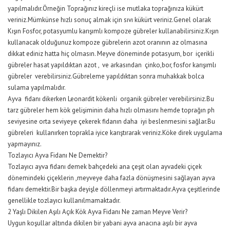
yapılmalıdır.Örneğin Toprağınız kireçli ise mutlaka toprağınıza kükürt
veriniz.Mümkünse hızlı sonuç almak için sıvı kükürt veriniz.Genel olarak
Kışın Fosfor, potasyumlu karışımlı kompoze gübreler kullanabilirsiniz.Kışın
kullanacak olduğunuz kompoze gübrelerin azot oranının az olmasına
dikkat ediniz hatta hiç olmasın. Meyve döneminde potasyum, bor içerikli
gübreler hasat yapıldıktan azot , ve arkasından çinko,bor, fosfor karışımlı
gübreler verebilirsiniz.Gübreleme yapıldıktan sonra muhakkak bolca
sulama yapılmalıdır.
Ayva fidanı dikerken Leonardit kökenli organik gübreler verebilirsiniz.Bu
tarz gübreler hem kök gelişiminin daha hızlı olmasını hemde toprağın ph
seviyesine orta seviyeye çekerek fidanın daha iyi beslenmesini sağlar.Bu
gübreleri kullanırken toprakla iyice karıştırarak veriniz.Köke direk uygulama
yapmayınız.
Tozlayıcı Ayva Fidanı Ne Demektir?
Tozlayıcı ayva fidanı demek bahçedeki ana çeşit olan ayvadeki çiçek
dönemindeki çiçeklerin ,meyveye daha fazla dönüşmesini sağlayan ayva
fidanı demektir.Bir başka deyişle döllenmeyi artırmaktadır.Ayva çeşitlerinde
genellikle tozlayıcı kullanılmamaktadır.
2 Yaşlı Dikilen Aşılı Açık Kök Ayva Fidanı Ne zaman Meyve Verir?
Uygun koşullar altında dikilen bir yabani ayva anacına aşılı bir ayva