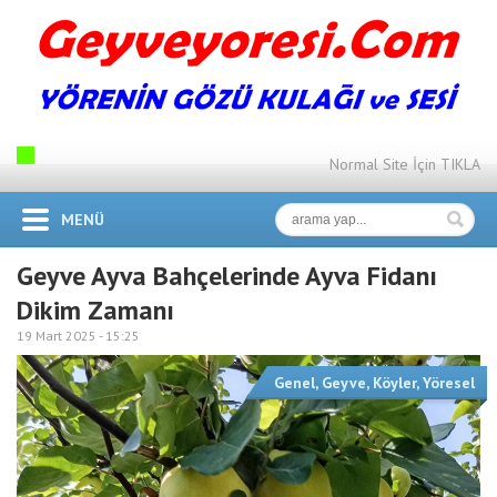
Normal Site İçin TIKLA
MENÜ
Geyve Ayva Bahçelerinde Ayva Fidanı
Dikim Zamanı
19 Mart 2025 -
15:25
Genel
,
Geyve
,
Köyler
,
Yöresel