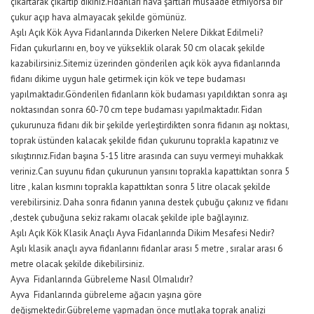
çıkartarak çıkartıp dikiniz.Fidanları hava şartları müsaade etmiyorsa bir
çukur açıp hava almayacak şekilde gömünüz.
Aşılı Açık Kök Ayva Fidanlarında Dikerken Nelere Dikkat Edilmeli?
Fidan çukurlarını en, boy ve yükseklik olarak 50 cm olacak şekilde
kazabilirsiniz.Sitemiz üzerinden gönderilen açık kök ayva fidanlarında
fidanı dikime uygun hale getirmek için kök ve tepe budaması
yapılmaktadır.Gönderilen fidanların kök budaması yapıldıktan sonra aşı
noktasından sonra 60-70 cm tepe budaması yapılmaktadır. Fidan
çukurunuza fidanı dik bir şekilde yerleştirdikten sonra fidanın aşı noktası,
toprak üstünden kalacak şekilde fidan çukurunu toprakla kapatınız ve
sıkıştırınız.Fidan başına 5-15 litre arasında can suyu vermeyi muhakkak
veriniz.Can suyunu fidan çukurunun yarısını toprakla kapattıktan sonra 5
litre , kalan kısmını toprakla kapattıktan sonra 5 litre olacak şekilde
verebilirsiniz. Daha sonra fidanın yanına destek çubuğu çakınız ve fidanı
,destek çubuğuna sekiz rakamı olacak şekilde iple bağlayınız.
Aşılı Açık Kök Klasik Anaçlı Ayva Fidanlarında Dikim Mesafesi Nedir?
Aşılı klasik anaçlı ayva fidanlarını fidanlar arası 5 metre , sıralar arası 6
metre olacak şekilde dikebilirsiniz.
Ayva Fidanlarında Gübreleme Nasıl Olmalıdır?
Ayva Fidanlarında gübreleme ağacın yaşına göre
değişmektedir.Gübreleme yapmadan önce mutlaka toprak analizi