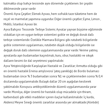
kalmakta olup bahçe tesisinde aynı dönemde çiçeklenen. bir çeşidin
dikilmesinde yarar vardır
Önemli Ayva Çeşitler; Ekmek Ayvası, hem sofralık taze tüketime hem de
reçel ve marmelat yapımına uygundur. Diğer önemli çeşitler; Eşme, Limon ,
Midilli, İstanbul Ayvası’dır.
Ayva Bahçesi Tesisinde Terbiye Sistemi; Ayvalar yayvan büyüme eğiliminde
oldukları için en uygun terbiye sistemleri goble ve değişik doruk dallı
terbiye sistemleridir. Özelikle Marmara Bölgesi gibi rutubetli bölgelerde
goble sisteminin uygulanması, rutubetin düşük olduğu bölgelerde ise
değişik doruk dallı siteminin uygulanmasında yarar vardır. Verime yatmış
ayvalarda aşırı budamadan kaçınılmalı, kuru, obur, hastalıklı ve sıkışık
dalların kesimi ile dal seyretmesi yapılmalıdır.
Ayva Yetiştiriciliğinde Karşılaşılan Hastalık ve Zararlılar; Armutta olduğu gibi
en önemli hastalık Ervinia amylovora’ (ateş yanıklığı) dır. Bordo bulamacı
budamadan önce % 3 budamadan sonra %1 ve çiçeklenmeden sonra % 0,4
dozlarında uygulanmalıdır. Bulaşık dallar 20 cm aşağıdan kesilerek
yakılmalıdır. Koruyucu antibiyotiklerinde düzenli uygulanmasında yarar
vardır. Monilya, diğer önemli bir hastalık olup mücadele için thiram,
karbendazil gibi etkili maddeler içeren ilaçlar kullanılmalıdır. İç kurdu,
Akdeniz Meyve Sineği önemli zararlılar arasında yer almaktadır.(Alıntıdır)