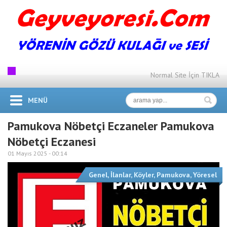
Normal Site İçin TIKLA
MENÜ
Pamukova Nöbetçi Eczaneler Pamukova
Nöbetçi Eczanesi
01 Mayıs 2025 -
00:14
Genel
,
İlanlar
,
Köyler
,
Pamukova
,
Yöresel