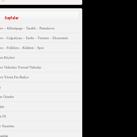
Sayfalar
e – Alifuatpaşa – Taraklı – Pamukova
e – Coğrafyası – Tarihi – Turizmi – Ekonomisi
e – Folkloru – Kültürü – Spor
ve Köyleri
e Videoları Yöresel Videolar
ve Yöresi Fm Radyo
ş
er Gönder
işim
t Ol
 Yazarları
lamlar