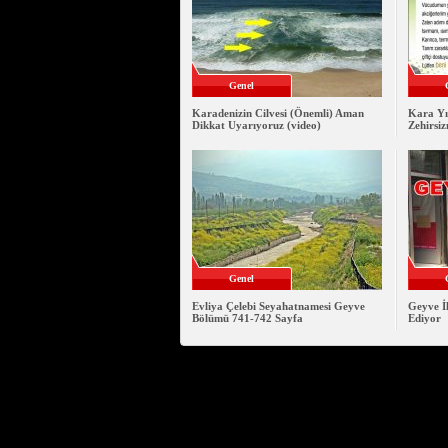
Genel
Karadenizin Cilvesi (Önemli) Aman
Kara Yı
Dikkat Uyarıyoruz (video)
Zehirsiz
Genel
Evliya Çelebi Seyahatnamesi Geyve
Geyve İl
Bölümü 741-742 Sayfa
Ediyor