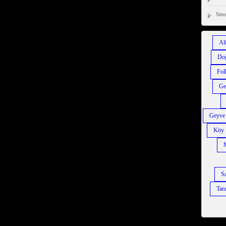
Site
Al
Do
Fol
Ge
Geyve
Köy
Sa
Tara