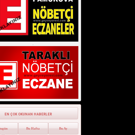
Fotoğraf ve Ağaç Hala Zirvede
Geyve Kıncılar (Akıncılar) 114 Yıllık
Fotoğraf ve Ağaç Hala Zirve...
Geyve Yöresi İçin Meteoroloji’den
”SICAK” Uyarısı Geldi.
Geyve Yöresi İçin Meteoroloji'den
''SICAK'' Uyarısı Geldi. Gey...
.
EN ÇOK OKUNAN HABERLER
Bugün
Bu Hafta
Bu Ay