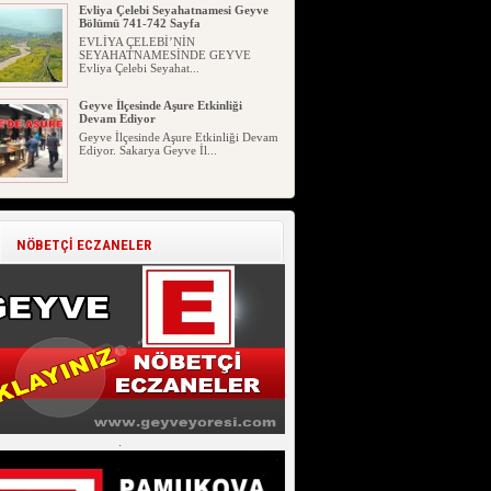
Evliya Çelebi Seyahatnamesi Geyve
Bölümü 741-742 Sayfa
EVLİYA ÇELEBİ’NİN
SEYAHATNAMESİNDE GEYVE
Evliya Çelebi Seyahat...
Geyve İlçesinde Aşure Etkinliği
Devam Ediyor
Geyve İlçesinde Aşure Etkinliği Devam
Ediyor. Sakarya Geyve İl...
Geyve İlçesinin Genç Girişimcileri
Ticari Eğitim
Geyve İlçesinin Genç Girişimcileri
NÖBETÇİ ECZANELER
Ticari Eğitim. 02.07.2026 S...
Geyve Yöresi Manav Şivesinden
Açıklamalı Örnekler
Geyve Yöresinde Manavların
Kullandığı Bazı Kelimelerin
Açıklaması...
Geyve Atasözü Derki !!! (Geyve
Atasözleri)
Geyve Atasözü Derki !!! (Geyve
Atasözleri) Geyve Atasözleri 05 ...
.
Geyve Kıncılar (Akıncılar) 114 Yıllık