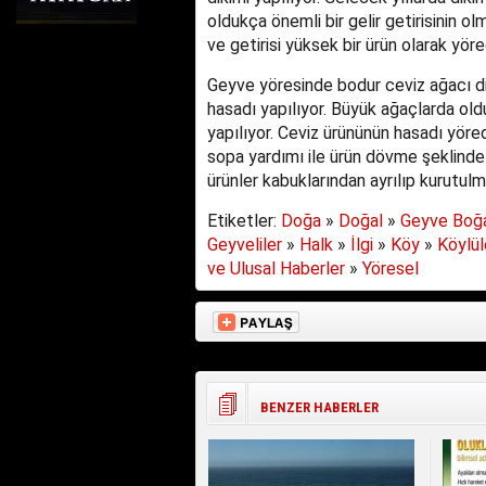
oldukça önemli bir gelir getirisinin o
ve getirisi yüksek bir ürün olarak yör
Geyve yöresinde bodur ceviz ağacı di
hasadı yapılıyor. Büyük ağaçlarda ol
yapılıyor. Ceviz ürününün hasadı yöre
sopa yardımı ile ürün dövme şeklinde 
ürünler kabuklarından ayrılıp kurutulma
Etiketler:
Doğa
»
Doğal
»
Geyve Boğ
Geyveliler
»
Halk
»
İlgi
»
Köy
»
Köylül
ve Ulusal Haberler
»
Yöresel
BENZER HABERLER