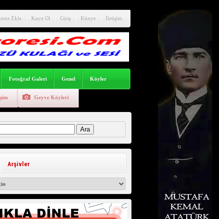
itene Ekle
Kayıt Ol
Giriş
Künye
İletişim
Fotoğraf Galeri
Genel
Köyler
işim
Geyve Köyleri
:
Arşivler