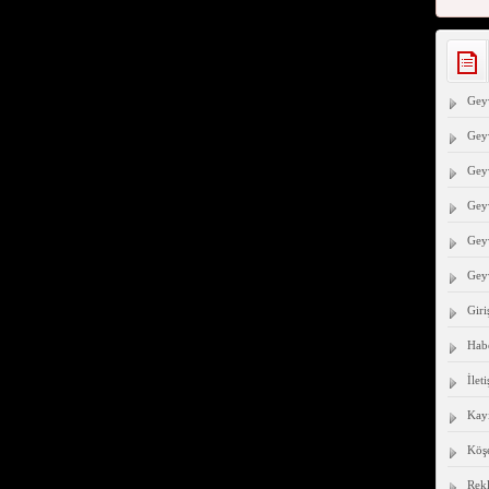
Geyv
Geyv
Geyv
Gey
Geyv
Gey
Giri
Hab
İlet
Kayı
Köşe
Rek