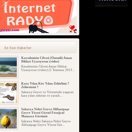
En Son Haberler
Karadenizin Cilvesi (Önemli) Aman
Dikkat Uyarıyoruz (video)
Karadenizin Cilvesi Aman Dikkat
Uyarıyoruz (video) (2 Temmuz 2013...
Kara Yılan Kör Yılan Zehirlimi ?
Zehirsizmi ?
Sakarya Geyve ve Yöremizde yaşayan
kara yılan zehirsiz ve yararlı...
Sakarya Nehri Geyve Alifuatpaşa
Geyve Yöresi Görsel Fotoğraf
Manzara Görüntü
Sakarya Nehri Sakarya Nehri Geyve
Alifuatpaşa Geyve Yöresi Gör...