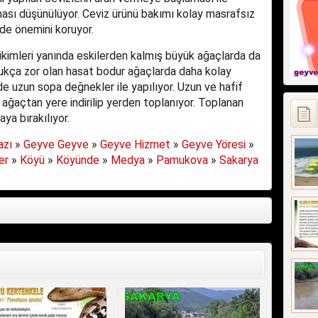
lması düşünülüyor. Ceviz ürünü bakımı kolay masrafsız
ede önemini koruyor.
kimleri yanında eskilerden kalmış büyük ağaçlarda da
dukça zor olan hasat bodur ağaçlarda daha kolay
de uzun sopa değnekler ile yapılıyor. Uzun ve hafif
ağaçtan yere indirilip yerden toplanıyor. Toplanan
ya bırakılıyor.
azı
»
Geyve Geyve
»
Geyve Hizmet
»
Geyve Yöresi
»
er
»
Köyü
»
Köyünde
»
Medya
»
Pamukova
»
Sakarya