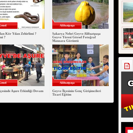
Genel
Alifuatpaşa
lan Kör Yılan Zehirlimi ?
Sakarya Nehri Geyve Alifuatpaşa
mi ?
Geyve Yöresi Görsel Fotoğraf
Manzara Görüntü
Genel
Alifuatpaşa
çesinde Aşure Etkinliği Devam
Geyve İlçesinin Genç Girişimcileri
Ticari Eğitim