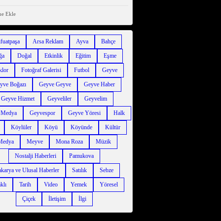
ne Ekle
ifuatpaşa
Arsa Reklam
Ayva
Bahçe
ğa
Doğal
Etkinlik
Eğitim
Eşme
klor
Fotoğraf Galerisi
Futbol
Geyve
yve Boğazı
Geyve Geyve
Geyve Haber
Geyve Hizmet
Geyveliler
Geyvelim
 Medya
Geyvespor
Geyve Yöresi
Halk
Köylüler
Köyü
Köyünde
Kültür
Medya
Meyve
Mona Roza
Müzik
Nostalji Haberleri
Pamukova
karya ve Ulusal Haberler
Satılık
Sebze
klı
Tarih
Video
Yemek
Yöresel
Çiçek
İletişim
İlgi