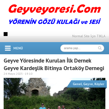
Normal Site İçin TIKLA
MENÜ
Geyve Yöresinde Kurulan İlk Dernek
Geyve Kardeşlik Bitinya Ortaköy Dernegi
24 Mayıs 2025 -
19:10
Genel
,
Geyve
,
Köyler