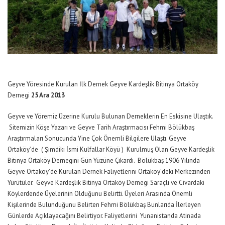
Geyve Yöresinde Kurulan İlk Dernek Geyve Kardeşlik Bitinya Ortaköy
Dernegi
25 Ara 2013
Geyve ve Yöremiz Üzerine Kurulu Bulunan Derneklerin En Eskisine Ulaştık.
Sitemizin Köşe Yazarı ve Geyve Tarih Araştırmacısı Fehmi Bölükbaş
Araştırmaları Sonucunda Yine Çok Önemli Bilgilere Ulaştı. Geyve
Ortaköy’de ( Şimdiki İsmi Kulfallar Köyü ) Kurulmuş Olan Geyve Kardeşlik
Bitinya Ortaköy Dernegini Gün Yüzüne Çıkardı. Bölükbaş 1906 Yılında
Geyve Ortaköy’de Kurulan Dernek Faliyetlerini Ortaköy’deki Merkezinden
Yürütüler. Geyve Kardeşlik Bitinya Ortaköy Dernegi Saraçlı ve Civardaki
Köylerdende Üyelerinin Olduğunu Belirtti. Üyeleri Arasında Önemli
Kişilerinde Bulunduğunu Belirten Fehmi Bölükbaş Bunlarıda İlerleyen
Günlerde Açıklayacağını Belirtiyor. Faliyetlerini Yunanistanda Atinada