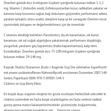
Önerilen günlük doz: 6 miligram Gojiberi içeriğinde bulunan miktar: 1-1,2
mg. Vitamin C (Askorbin asidi): Enfeksiyonlardan korur, radikalleri yakalar ve
kansere karşı korunma sağlar, bağ dokularını güçlendirir, performansı arttırır,
yaraları iyileştirir, stresi azaltır, alerjilere karşı iyi bir savaşçıdır. Demirin vücut
içerisindeki dolaşımı ve değerlendirilmesi için de önemlidir.
C vitamini eksikliği belirtileri: Parodontoz, diş eti kanamaları, sık burun
kanaması, sık sık soğuk algınlığına yakalanmak, performans düşüklüğü,
yorgunluk, yaraların geç kapanması (hatta kapanmaması), kalp ritmi
bozuklukları. Önerilen günlük doz: 75-100 miligram Gojiberi içeriğinde
bulunan miktar: 29-148 mg.
Kaynak: Shalila Sharamon, Bodo J. Baginski Goji Die ultimative Superfrucht
mit einem unübertroffenen Nährstoffprofil erschienen Dezember 2007 149
Seiten, Paperback ISBN: 978-3-89385-544-5
Cildimiz ve Goji Berry Etkisi
En büyük duyu organını eleştirel bir gözle inceleyen herkesfark edecektir ki
cildimiz üzerindeki en fazla kırışık olanbölgeler, en fazla serbest radikal
güneş ışınına maruz kalanyerlerimizdedir: yüzümüzde, boğazımızda,
ellerimizinüzerindeki kırışıklıklar gibi … Derimizin üzerini