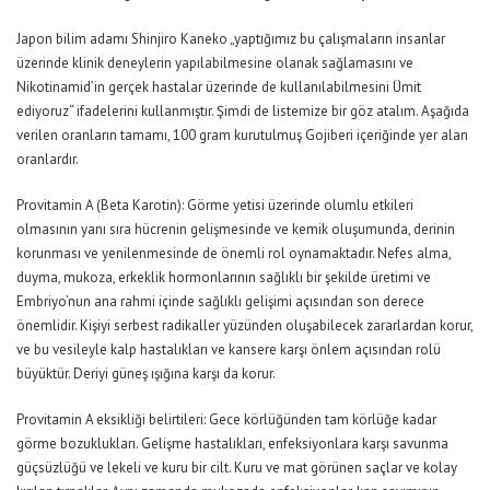
Japon bilim adamı Shinjiro Kaneko „yaptığımız bu çalışmaların insanlar
üzerinde klinik deneylerin yapılabilmesine olanak sağlamasını ve
Nikotinamid’in gerçek hastalar üzerinde de kullanılabilmesini Ümit
ediyoruz“ ifadelerini kullanmıştır. Şimdi de listemize bir göz atalım. Aşağıda
verilen oranların tamamı, 100 gram kurutulmuş Gojiberi içeriğinde yer alan
oranlardır.
Provitamin A (Beta Karotin): Görme yetisi üzerinde olumlu etkileri
olmasının yanı sıra hücrenin gelişmesinde ve kemik oluşumunda, derinin
korunması ve yenilenmesinde de önemli rol oynamaktadır. Nefes alma,
duyma, mukoza, erkeklik hormonlarının sağlıklı bir şekilde üretimi ve
Embriyo’nun ana rahmi içinde sağlıklı gelişimi açısından son derece
önemlidir. Kişiyi serbest radikaller yüzünden oluşabilecek zararlardan korur,
ve bu vesileyle kalp hastalıkları ve kansere karşı önlem açısından rolü
büyüktür. Deriyi güneş ışığına karşı da korur.
Provitamin A eksikliği belirtileri: Gece körlüğünden tam körlüğe kadar
görme bozuklukları. Gelişme hastalıkları, enfeksiyonlara karşı savunma
güçsüzlüğü ve lekeli ve kuru bir cilt. Kuru ve mat görünen saçlar ve kolay