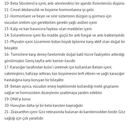
10- Beta Sitosterol’a içerir, anti-alevlendirici bir ajandır. Kolesterolü düşürür.
11- Cinsel iktidarsızlık ve büyüme hormonlarına iyi gelir.
12- Hormonların ve beyin ve sinir sisteminin düzgün iş görmesi için
vücudun üretimi için gerektirilen gerekli yağlı asitleri içerir.
13- Kalp ve kan basıncına faydası olan maddeler içerir.
14- Solavetivone içerir. Bu madde güçlü bir anti fungal ve anti-bakteriyeldir.
15- Physalin içerir. Löseminin bütün büyük tiplerine karşı aktif olan doğal bir
bileşiktir.
16- Tümörlere karşı deney farelerinde doğal katil hücre faaliyetini arttırdığı
görülmüştür. Geniş tayfla anti-kanser ilacıdır.
17- Karaciğer tarafından kolin’i üretmek için kullanılan Betain içerir,
sakinleştirici, hafızayı arttıran, kas büyümesini terfi ettiren ve yağlı karaciğer
hastalığına karşı koruyan bir bileşiktir.
18- Betain ayrıca, vücudun enerji tepkilerinde kullandığı metil gruplarını
sağlar ve homosistein düzeylerini azaltmaya yardım edebilir.
19- DNA’yı korur.
20- Havuçtan daha iyi bir beta karoten kaynağıdır.
21- Zeaxanthin içerir. Göz retinasında bulunan iki karotenoidden biridir. Göz
sağlığı için çok yararlıdır.