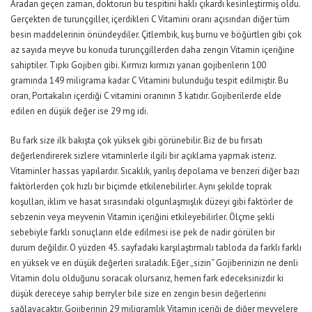
Aradan geçen zaman, doktorun bu tespitini haklı çıkardı kesinleştirmiş oldu.
Gerçekten de turunçgiller, içerdikleri C Vitamini oranı açısından diğer tüm
besin maddelerinin önündeydiler. Çitlembik, kuş burnu ve böğürtlen gibi çok
az sayıda meyve bu konuda turunçgillerden daha zengin Vitamin içeriğine
sahiptiler. Tıpkı Gojiberi gibi. Kırmızı kırmızı yanan gojiberilerin 100
gramında 149 miligrama kadar C Vitamini bulunduğu tespit edilmiştir. Bu
oran, Portakalın içerdiği C vitamini oranının 3 katıdır. Gojiberilerde elde
edilen en düşük değer ise 29 mg idi.
Bu fark size ilk bakışta çok yüksek gibi görünebilir. Biz de bu fırsatı
değerlendirerek sizlere vitaminlerle ilgili bir açıklama yapmak isteriz.
Vitaminler hassas yapılardır. Sıcaklık, yanlış depolama ve benzeri diğer bazı
faktörlerden çok hızlı bir biçimde etkilenebilirler. Aynı şekilde toprak
koşulları, iklim ve hasat sırasındaki olgunlaşmışlık düzeyi gibi faktörler de
sebzenin veya meyvenin Vitamin içeriğini etkileyebilirler. Ölçme şekli
sebebiyle farklı sonuçların elde edilmesi ise pek de nadir görülen bir
durum değildir. O yüzden 45. sayfadaki karşılaştırmalı tabloda da farklı farklı
en yüksek ve en düşük değerleri sıraladık. Eğer „sizin“ Gojiberinizin ne denli
Vitamin dolu olduğunu soracak olursanız, hemen fark edeceksinizdir ki
düşük dereceye sahip berryler bile size en zengin besin değerlerini
sağlayacaktır. Gojiberinin 29 miligramlık Vitamin içeriği de diğer meyvelere