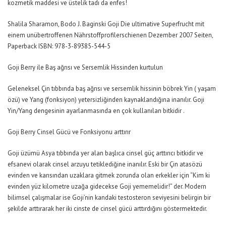
kozmetik maddesi ve üstelik tadı da enfes!
Shalila Sharamon, Bodo J. Baginski Goji Die ultimative Superfrucht mit
einem unübertroffenen Nährstoffprofilerschienen Dezember 2007 Seiten,
Paperback ISBN: 978-3-89385-544-5
Goji Berry ile Baş ağrısı ve Sersemlik Hissinden kurtulun
Geleneksel Çin tıbbında baş ağrısı ve sersemlik hissinin böbrek Yin ( yaşam
özü) ve Yang (fonksiyon) yetersizliğinden kaynaklandığına inanılır. Goji
Yin/Yang dengesinin ayarlanmasında en çok kullanılan bitkidir .
Goji Berry Cinsel Gücü ve Fonksiyonu arttırır
Goji üzümü Asya tıbbında yer alan başlıca cinsel güç arttırıcı bitkidir ve
efsanevi olarak cinsel arzuyu tetiklediğine inanılır. Eski bir Çin atasözü
evinden ve karısından uzaklara gitmek zorunda olan erkekler için “Kim ki
evinden yüz kilometre uzağa gidecekse Goji yememelidir!” der. Modern
bilimsel çalışmalar ise Goji’nin kandaki testosteron seviyesini belirgin bir
şekilde arttırarak her iki cinste de cinsel gücü arttırdığını göstermektedir.