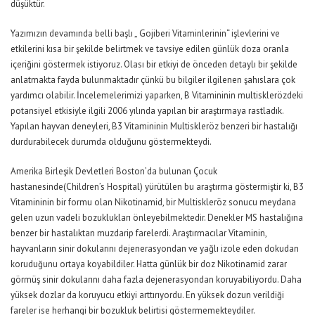
düşüktür.
Yazımızın devamında belli başlı „ Gojiberi Vitaminlerinin“ işlevlerini ve
etkilerini kısa bir şekilde belirtmek ve tavsiye edilen günlük doza oranla
içeriğini göstermek istiyoruz. Olası bir etkiyi de önceden detaylı bir şekilde
anlatmakta fayda bulunmaktadır çünkü bu bilgiler ilgilenen şahıslara çok
yardımcı olabilir. İncelemelerimizi yaparken, B Vitamininin multisklerözdeki
potansiyel etkisiyle ilgili 2006 yılında yapılan bir araştırmaya rastladık.
Yapılan hayvan deneyleri, B3 Vitamininin Multiskleröz benzeri bir hastalığı
durdurabilecek durumda olduğunu göstermekteydi.
Amerika Birleşik Devletleri Boston’da bulunan Çocuk
hastanesinde(Children’s Hospital) yürütülen bu araştırma göstermiştir ki, B3
Vitamininin bir formu olan Nikotinamid, bir Multiskleröz sonucu meydana
gelen uzun vadeli bozuklukları önleyebilmektedir. Denekler MS hastalığına
benzer bir hastalıktan muzdarip farelerdi. Araştırmacılar Vitaminin,
hayvanların sinir dokularını dejenerasyondan ve yağlı izole eden dokudan
koruduğunu ortaya koyabildiler. Hatta günlük bir doz Nikotinamid zarar
görmüş sinir dokularını daha fazla dejenerasyondan koruyabiliyordu. Daha
yüksek dozlar da koruyucu etkiyi arttırıyordu. En yüksek dozun verildiği
fareler ise herhangi bir bozukluk belirtisi göstermemekteydiler.