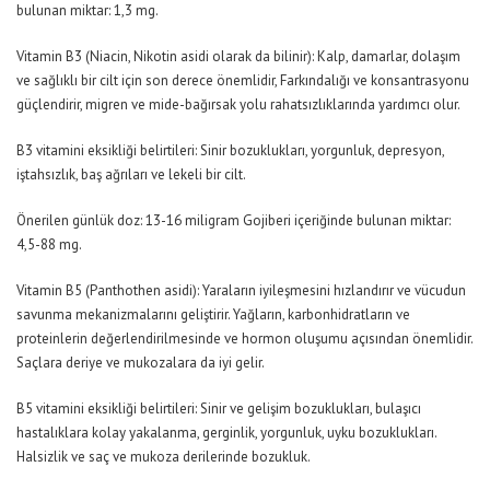
bulunan miktar: 1,3 mg.
Vitamin B3 (Niacin, Nikotin asidi olarak da bilinir): Kalp, damarlar, dolaşım
ve sağlıklı bir cilt için son derece önemlidir, Farkındalığı ve konsantrasyonu
güçlendirir, migren ve mide-bağırsak yolu rahatsızlıklarında yardımcı olur.
B3 vitamini eksikliği belirtileri: Sinir bozuklukları, yorgunluk, depresyon,
iştahsızlık, baş ağrıları ve lekeli bir cilt.
Önerilen günlük doz: 13-16 miligram Gojiberi içeriğinde bulunan miktar:
4,5-88 mg.
Vitamin B5 (Panthothen asidi): Yaraların iyileşmesini hızlandırır ve vücudun
savunma mekanizmalarını geliştirir. Yağların, karbonhidratların ve
proteinlerin değerlendirilmesinde ve hormon oluşumu açısından önemlidir.
Saçlara deriye ve mukozalara da iyi gelir.
B5 vitamini eksikliği belirtileri: Sinir ve gelişim bozuklukları, bulaşıcı
hastalıklara kolay yakalanma, gerginlik, yorgunluk, uyku bozuklukları.
Halsizlik ve saç ve mukoza derilerinde bozukluk.