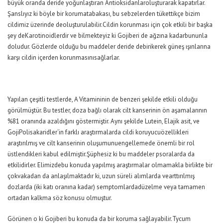
büyük oranda deride yoğunlaştıran Antioksidanlaroluşturarak kapatırlar.
Şanslıyız ki böyle bir korumatabakası, bu sebzelerden tükettikçe bizim
cildimiz üzerinde deoluşturulabilir.Cildin korunması için çok etkili bir başka
şey deKarotinoidlerdir ve bilmekteyiz ki Gojiberi de ağzına kadarbununla
doludur. Gözlerde olduğu bu maddeler deride debirikerek güneş ışınlarına
karşı cildin içerden korunmasınısağlarlar.
Yapılan çeşitli testlerde, A Vitamininin de benzeri şekilde etkili olduğu
görülmüştür. Bu testler, doza bağlı olarak cilt kanserinin ön aşamalarının
%81 oranında azaldığını göstermiştir. Aynı şekilde Lutein, Elajik asit, ve
GojiPolisakaridler‘in farklı araştırmalarda cildi koruyucuözellikleri
araştırılmış ve cilt kanserinin oluşumunuengellemede önemli bir rol
üstlendikleri kabul edilmiştir.Şüphesiz ki bu maddeler psoralarda da
etkilidirler. Elimizdebu konuda yapılmış araştırmalar olmamakla birlikte bir
çokvakadan da anlaşılmaktadır ki, uzun süreli alımlarda vearttırılmış
dozlarda (iki katı oranına kadar) semptomlardadüzelme veya tamamen
ortadan kalkma söz konusu olmuştur.
Görünen o ki Gojiberi bu konuda da bir koruma sağlayabilir.Tycum