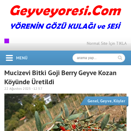
Normal Site İçin TIKLA
MENÜ
Mucizevi Bitki Goji Berry Geyve Kozan
Köyünde Üretildi
22 Ağustos 2025 -
12:57
Genel
,
Geyve
,
Köyler