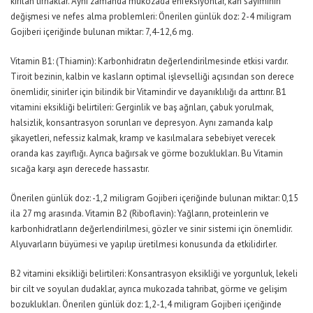
kırılan tırnaklar. Aynı zamanda mukozada enfeksiyonlar, kan sayımının
değişmesi ve nefes alma problemleri: Önerilen günlük doz: 2-4 miligram
Gojiberi içeriğinde bulunan miktar: 7,4-12,6 mg.
Vitamin B1: (Thiamin): Karbonhidratın değerlendirilmesinde etkisi vardır.
Tiroit bezinin, kalbin ve kasların optimal işlevselliği açısından son derece
önemlidir, sinirler için bilindik bir Vitamindir ve dayanıklılığı da arttırır. B1
vitamini eksikliği belirtileri: Gerginlik ve baş ağrıları, çabuk yorulmak,
halsizlik, konsantrasyon sorunları ve depresyon. Aynı zamanda kalp
şikayetleri, nefessiz kalmak, kramp ve kasılmalara sebebiyet verecek
oranda kas zayıflığı. Ayrıca bağırsak ve görme bozuklukları. Bu Vitamin
sıcağa karşı aşırı derecede hassastır.
Önerilen günlük doz: -1,2 miligram Gojiberi içeriğinde bulunan miktar: 0,15
ila 27 mg arasında. Vitamin B2 (Riboflavin): Yağların, proteinlerin ve
karbonhidratların değerlendirilmesi, gözler ve sinir sistemi için önemlidir.
Alyuvarların büyümesi ve yapılıp üretilmesi konusunda da etkilidirler.
B2 vitamini eksikliği belirtileri: Konsantrasyon eksikliği ve yorgunluk, lekeli
bir cilt ve soyulan dudaklar, ayrıca mukozada tahribat, görme ve gelişim
bozuklukları. Önerilen günlük doz: 1,2-1,4 miligram Gojiberi içeriğinde