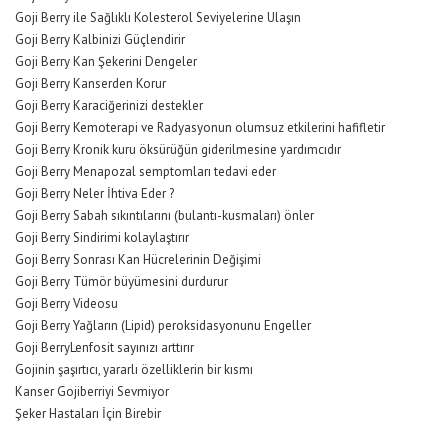
Goji Berry ile Sağlıklı Kolesterol Seviyelerine Ulaşın
Goji Berry Kalbinizi Güçlendirir
Goji Berry Kan Şekerini Dengeler
Goji Berry Kanserden Korur
Goji Berry Karaciğerinizi destekler
Goji Berry Kemoterapi ve Radyasyonun olumsuz etkilerini hafifletir
Goji Berry Kronik kuru öksürüğün giderilmesine yardımcıdır
Goji Berry Menapozal semptomları tedavi eder
Goji Berry Neler İhtiva Eder ?
Goji Berry Sabah sıkıntılarını (bulantı-kusmaları) önler
Goji Berry Sindirimi kolaylaştırır
Goji Berry Sonrası Kan Hücrelerinin Değişimi
Goji Berry Tümör büyümesini durdurur
Goji Berry Videosu
Goji Berry Yağların (Lipid) peroksidasyonunu Engeller
Goji BerryLenfosit sayınızı arttırır
Gojinin şaşırtıcı, yararlı özelliklerin bir kısmı
Kanser Gojiberriyi Sevmiyor
Şeker Hastaları İçin Birebir