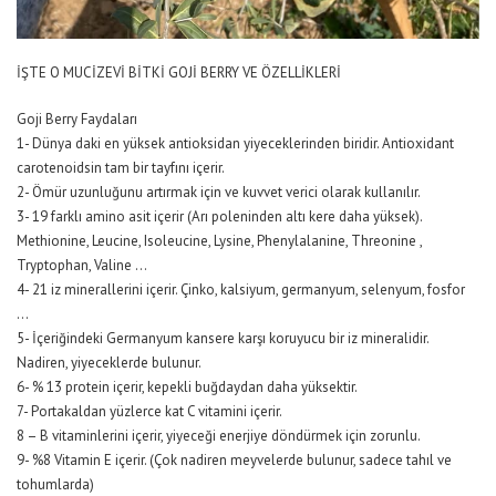
İŞTE O MUCİZEVİ BİTKİ GOJİ BERRY VE ÖZELLİKLERİ
Goji Berry Faydaları
1- Dünya daki en yüksek antioksidan yiyeceklerinden biridir. Antioxidant
carotenoidsin tam bir tayfını içerir.
2- Ömür uzunluğunu artırmak için ve kuvvet verici olarak kullanılır.
3- 19 farklı amino asit içerir (Arı poleninden altı kere daha yüksek).
Methionine, Leucine, Isoleucine, Lysine, Phenylalanine, Threonine ,
Tryptophan, Valine …
4- 21 iz minerallerini içerir. Çinko, kalsiyum, germanyum, selenyum, fosfor
…
5- İçeriğindeki Germanyum kansere karşı koruyucu bir iz mineralidir.
Nadiren, yiyeceklerde bulunur.
6- % 13 protein içerir, kepekli buğdaydan daha yüksektir.
7- Portakaldan yüzlerce kat C vitamini içerir.
8 – B vitaminlerini içerir, yiyeceği enerjiye döndürmek için zorunlu.
9- %8 Vitamin E içerir. (Çok nadiren meyvelerde bulunur, sadece tahıl ve
tohumlarda)