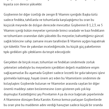
kıyasla son derece yüksektir.
Gojiberinin bir diğer özelliği de zengin B Vitamini içeriğidir. Başka türlü
sadece fındıkta, tahıllarda ve tohumlarda karşılaştığımız bu oran bu
küçücük meyvede de dolgun derecede mevcuttur. Gojiberinin B 1,2,3, ve 5
Vitamini içeriği bütün meyveler içerisinde birinci sıradadır ve bazı fındıkların
ve tohumların oranından dahi yüksektir. Bu meyveler, bahsettiğimiz güncel
sağlık bilincine sahip zamane insanı tarafından B Vitamini açığını kapatmak
için tüketilir. Yine de yakından incelediğimizde, bu küçük güç paketlerinin
tıpkı girdikleri gibi çıktıklarını da tespit edeceğizdir.
Gerçekten de birçok insan, tohumları ve fındıkları sindirmede zorluk
çekmeleri sebebiyle bu meyvelerin içerdikleri değerli maddelere erişim
sağlayamazlar. Bu aşamada Gojiberi sadece lezzetli bir gıda takviyesi işlevi
görmekle kalmayıp, hayati önem arz eden bu Vitaminlerin sindirimini de
kolaylaştırır. Gojiberide bulunan ve Vitaminler arasında sayılan bir diğer
önemli maddeyi zaten beslenmesine özen gösteren pek çok kişi
duymuştur. Kastettiğimiz şey Provitamin A ya da ince bağırsak çeperlerinde
A Vitaminine dönüşen Beta Karotin. Kırmızı kırmızı parlayan Gojiberilerde
bu oran yine bu maddenin adını verdiği havuçtan sadece küçük bir oranda