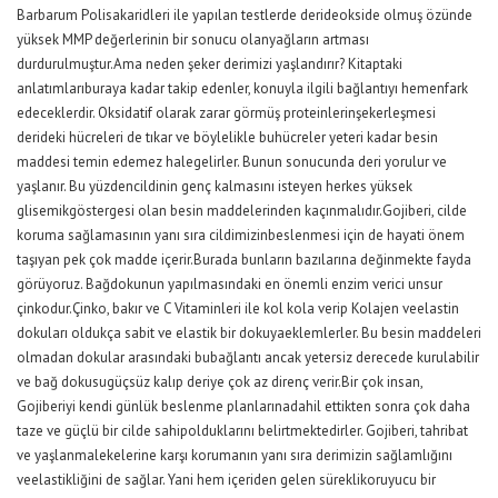
Barbarum Polisakaridleri ile yapılan testlerde derideokside olmuş özünde
yüksek MMP değerlerinin bir sonucu olanyağların artması
durdurulmuştur.Ama neden şeker derimizi yaşlandırır? Kitaptaki
anlatımlarıburaya kadar takip edenler, konuyla ilgili bağlantıyı hemenfark
edeceklerdir. Oksidatif olarak zarar görmüş proteinlerinşekerleşmesi
derideki hücreleri de tıkar ve böylelikle buhücreler yeteri kadar besin
maddesi temin edemez halegelirler. Bunun sonucunda deri yorulur ve
yaşlanır. Bu yüzdencildinin genç kalmasını isteyen herkes yüksek
glisemikgöstergesi olan besin maddelerinden kaçınmalıdır.Gojiberi, cilde
koruma sağlamasının yanı sıra cildimizinbeslenmesi için de hayati önem
taşıyan pek çok madde içerir.Burada bunların bazılarına değinmekte fayda
görüyoruz. Bağdokunun yapılmasındaki en önemli enzim verici unsur
çinkodur.Çinko, bakır ve C Vitaminleri ile kol kola verip Kolajen veelastin
dokuları oldukça sabit ve elastik bir dokuyaeklemlerler. Bu besin maddeleri
olmadan dokular arasındaki bubağlantı ancak yetersiz derecede kurulabilir
ve bağ dokusugüçsüz kalıp deriye çok az direnç verir.Bir çok insan,
Gojiberiyi kendi günlük beslenme planlarınadahil ettikten sonra çok daha
taze ve güçlü bir cilde sahipolduklarını belirtmektedirler. Gojiberi, tahribat
ve yaşlanmalekelerine karşı korumanın yanı sıra derimizin sağlamlığını
veelastikliğini de sağlar. Yani hem içeriden gelen süreklikoruyucu bir