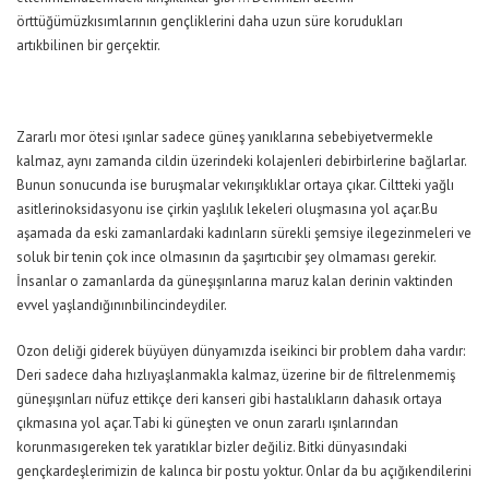
örttüğümüzkısımlarının gençliklerini daha uzun süre korudukları
artıkbilinen bir gerçektir.
Zararlı mor ötesi ışınlar sadece güneş yanıklarına sebebiyetvermekle
kalmaz, aynı zamanda cildin üzerindeki kolajenleri debirbirlerine bağlarlar.
Bunun sonucunda ise buruşmalar vekırışıklıklar ortaya çıkar. Ciltteki yağlı
asitlerinoksidasyonu ise çirkin yaşlılık lekeleri oluşmasına yol açar.Bu
aşamada da eski zamanlardaki kadınların sürekli şemsiye ilegezinmeleri ve
soluk bir tenin çok ince olmasının da şaşırtıcıbir şey olmaması gerekir.
İnsanlar o zamanlarda da güneşışınlarına maruz kalan derinin vaktinden
evvel yaşlandığınınbilincindeydiler.
Ozon deliği giderek büyüyen dünyamızda iseikinci bir problem daha vardır:
Deri sadece daha hızlıyaşlanmakla kalmaz, üzerine bir de filtrelenmemiş
güneşışınları nüfuz ettikçe deri kanseri gibi hastalıkların dahasık ortaya
çıkmasına yol açar.Tabi ki güneşten ve onun zararlı ışınlarından
korunmasıgereken tek yaratıklar bizler değiliz. Bitki dünyasındaki
gençkardeşlerimizin de kalınca bir postu yoktur. Onlar da bu açığıkendilerini