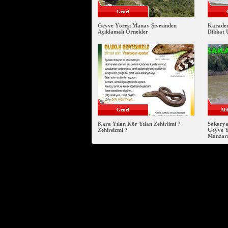
Genel
Geyve Yöresi Manav Şivesinden
Karaden
Açıklamalı Örnekler
Dikkat 
Genel
Ali
Kara Yılan Kör Yılan Zehirlimi ?
Sakarya
Zehirsizmi ?
Geyve Y
Manzar