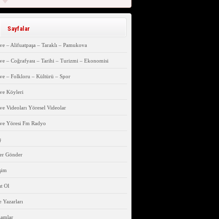
Sayfalar
e – Alifuatpaşa – Taraklı – Pamukova
e – Coğrafyası – Tarihi – Turizmi – Ekonomisi
e – Folkloru – Kültürü – Spor
ve Köyleri
e Videoları Yöresel Videolar
ve Yöresi Fm Radyo
ş
er Gönder
işim
t Ol
 Yazarları
lamlar