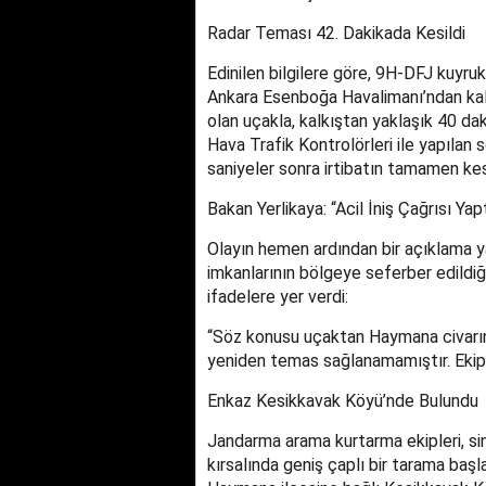
Radar Teması 42. Dakikada Kesildi
Edinilen bilgilere göre, 9H-DFJ kuyruk 
Ankara Esenboğa Havalimanı’ndan kalk
olan uçakla, kalkıştan yaklaşık 40 dak
Hava Trafik Kontrolörleri ile yapılan 
saniyeler sonra irtibatın tamamen kesi
Bakan Yerlikaya: “Acil İniş Çağrısı Yap
Olayın hemen ardından bir açıklama ya
imkanlarının bölgeye seferber edildiği
ifadelere yer verdi:
“Söz konusu uçaktan Haymana civarında
yeniden temas sağlanamamıştır. Ekiple
Enkaz Kesikkavak Köyü’nde Bulundu
Jandarma arama kurtarma ekipleri, si
kırsalında geniş çaplı bir tarama baş