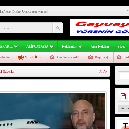
inden Açıklamalı Örnekler
S
li) Aman Dikkat Uyarıyoruz (video)
ıl Önce Nasıl Bildi?
limi ? Zehirsizmi ?
atpaşa Geyve Yöresi Görsel Fotoğraf Manzara Görüntü
TARAKLI
ALİFUATPAŞA
Reklamlar
Arsa Reklam
Video
esi Geyve Bölümü 741-742 Sayfa
Gönder
Satılık İlanı
Köylerde Satılık
Röportaj
İlet
inliği Devam Ediyor
al Haberler
A-
A+
mcileri Ticari Eğitim
Arama
eyve Atasözleri)
 114 Yıllık Fotoğraf ve Ağaç Hala Zirvede
Arşivler