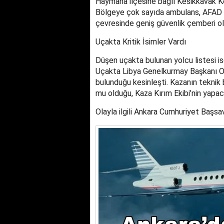
Haymana ilçesine bağlı Kesikkavak Köy
Bölgeye çok sayıda ambulans, AFAD ve 
çevresinde geniş güvenlik çemberi ol
Uçakta Kritik İsimler Vardı
Düşen uçakta bulunan yolcu listesi is
Uçakta Libya Genelkurmay Başkanı 
bulunduğu kesinleşti. Kazanın teknik b
mu olduğu, Kaza Kırım Ekibi’nin yapac
Olayla ilgili Ankara Cumhuriyet Başsav