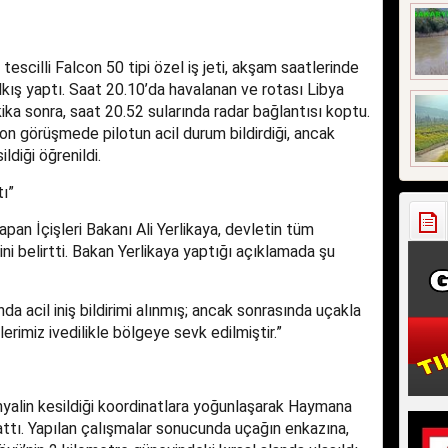
tescilli Falcon 50 tipi özel iş jeti, akşam saatlerinde
ış yaptı. Saat 20.10’da havalanan ve rotası Libya
ika sonra, saat 20.52 sularında radar bağlantısı koptu.
son görüşmede pilotun acil durum bildirdiği, ancak
ldiği öğrenildi.
tı”
pan İçişleri Bakanı Ali Yerlikaya, devletin tüm
ni belirtti. Bakan Yerlikaya yaptığı açıklamada şu
 acil iniş bildirimi alınmış; ancak sonrasında uçakla
rimiz ivedilikle bölgeye sevk edilmiştir.”
nyalin kesildiği koordinatlara yoğunlaşarak Haymana
lattı. Yapılan çalışmalar sonucunda uçağın enkazına,