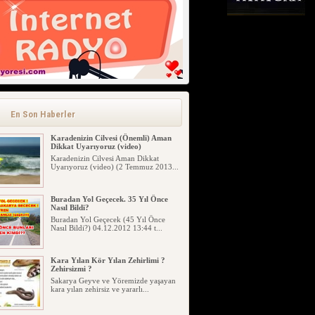
Geyve Yöresi Manav Şivesinden
Açıklamalı Örnekler
Geyve Yöresinde Manavların
Kullandığı Bazı Kelimelerin
En Son Haberler
Açıklaması...
Karadenizin Cilvesi (Önemli) Aman
Dikkat Uyarıyoruz (video)
Karadenizin Cilvesi Aman Dikkat
Uyarıyoruz (video) (2 Temmuz 2013...
Buradan Yol Geçecek. 35 Yıl Önce
Nasıl Bildi?
Buradan Yol Geçecek (45 Yıl Önce
Nasıl Bildi?) 04.12.2012 13:44 t...
Kara Yılan Kör Yılan Zehirlimi ?
Zehirsizmi ?
Sakarya Geyve ve Yöremizde yaşayan
kara yılan zehirsiz ve yararlı...