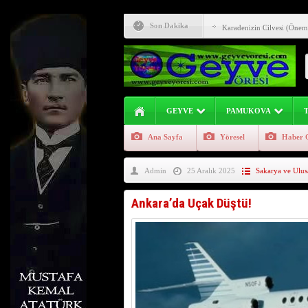
Geyve Yöresi Manav Şives
Son Dakika
Karadenizin Cilvesi (Önem
Buradan Yol Geçecek. 35 Y
Kara Yılan Kör Yılan Zehir
Sakarya Nehri Geyve Alifu
GEYVE
PAMUKOVA
Evliya Çelebi Seyahatnam
Ana Sayfa
Yöresel
Haber 
Geyve İlçesinde Aşure Etk
Admin
25 Aralık 2025
Sakarya ve Ulus
Geyve İlçesinin Genç Girişi
Geyve Atasözü Derki !!! (G
Ankara’da Uçak Düştü!
Geyve Kıncılar (Akıncılar)