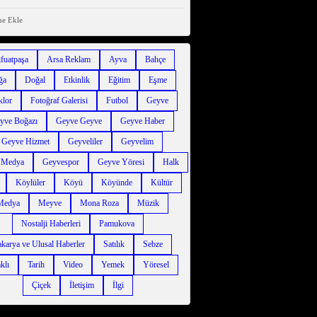
ne Ekle
ifuatpaşa
Arsa Reklam
Ayva
Bahçe
ğa
Doğal
Etkinlik
Eğitim
Eşme
klor
Fotoğraf Galerisi
Futbol
Geyve
yve Boğazı
Geyve Geyve
Geyve Haber
Geyve Hizmet
Geyveliler
Geyvelim
 Medya
Geyvespor
Geyve Yöresi
Halk
Köylüler
Köyü
Köyünde
Kültür
Medya
Meyve
Mona Roza
Müzik
Nostalji Haberleri
Pamukova
karya ve Ulusal Haberler
Satılık
Sebze
klı
Tarih
Video
Yemek
Yöresel
Çiçek
İletişim
İlgi