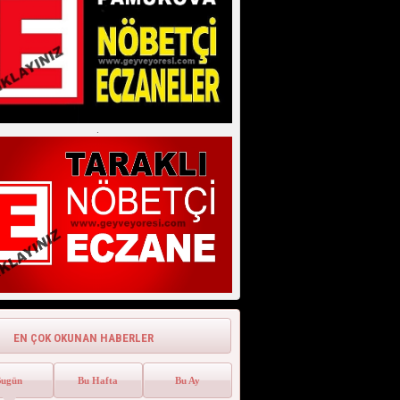
Fotoğraf ve Ağaç Hala Zirvede
Geyve Kıncılar (Akıncılar) 114 Yıllık
Fotoğraf ve Ağaç Hala Zirve...
.
EN ÇOK OKUNAN HABERLER
Bugün
Bu Hafta
Bu Ay