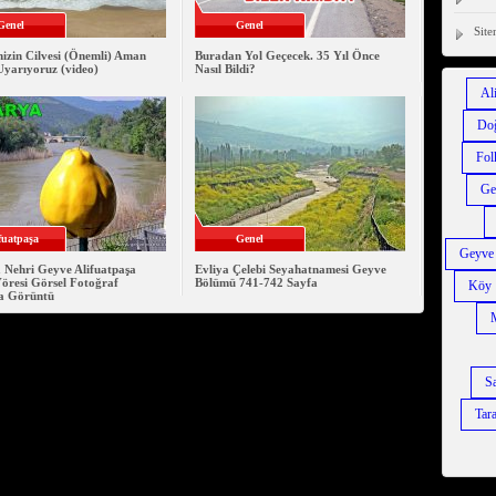
Genel
Genel
Site
izin Cilvesi (Önemli) Aman
Buradan Yol Geçecek. 35 Yıl Önce
Uyarıyoruz (video)
Nasıl Bildi?
Al
Do
Fol
Ge
fuatpaşa
Genel
Geyve
 Nehri Geyve Alifuatpaşa
Evliya Çelebi Seyahatnamesi Geyve
öresi Görsel Fotoğraf
Bölümü 741-742 Sayfa
Köy
a Görüntü
Sa
Tara