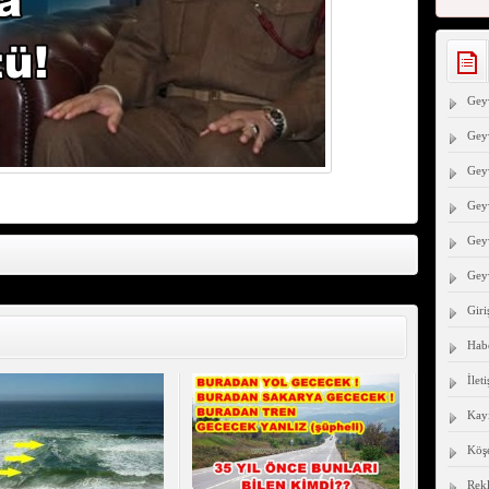
Geyv
Geyv
Geyv
Gey
Geyv
Gey
Giri
Hab
İlet
Kayı
Köşe
Rek