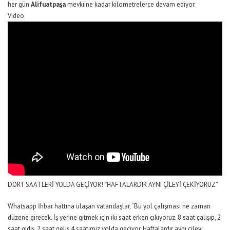
her gün
Alifuatpaşa
mevkiine kadar kilometrelerce devam ediyor.
Video
DÖRT SAATLERİ YOLDA GEÇİYOR! “HAFTALARDIR AYNI ÇİLEYİ ÇEKİYORUZ”
Whatsapp İhbar hattına ulaşan vatandaşlar, “Bu yol çalışması ne zaman
düzene girecek. İş yerine gitmek için iki saat erken çıkıyoruz. 8 saat çalışıp, 2
saat gidiş, 2 saat geliş 4 saatimiz yolda geçiyor. Haftalardır aynı çileyi