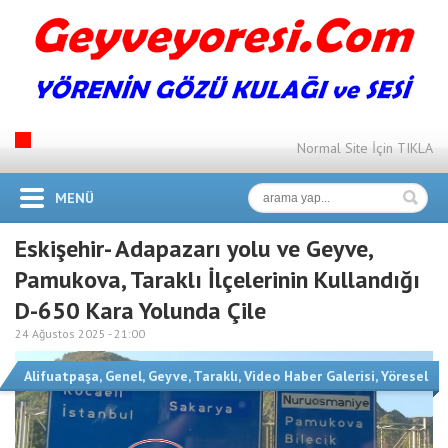
Normal Site İçin TIKLA
MENÜ
Eskişehir- Adapazarı yolu ve Geyve,
Pamukova, Taraklı İlçelerinin Kullandığı
D-650 Kara Yolunda Çile
24 Ağustos 2025 -
21:00
Alifuatpaşa
,
Genel
,
Geyve
,
Taraklı
,
Video Haber Galerisi
,
Yöresel