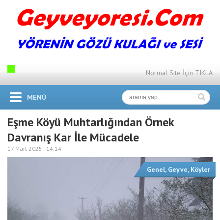
Normal Site İçin TIKLA
MENÜ
Eşme Köyü Muhtarlığından Örnek
Davranış Kar İle Mücadele
17 Mart 2025 -
14:14
Genel
,
Geyve
,
Köyler