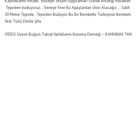
Kaynaklarını Anlattı. Hüseyin Seçkin Uygulamalı Olarak Anlatığı Hasattan
Tepeden buduyoruz… Seneye Yine Bu Ağaçlardan Ürün Alacağız… Salih
20 Metre Tepede.. Tepeden Buduyor. Bu Bir Berekettir Türkiyenin Bereketi.
Yedi Türlü Derde Şifa.
VİDEO Geyve Boğazı Tabiat Varlıklarını Koruma Derneği – KAMURAN TAN