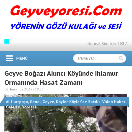
Normal Site İçin TIKLA
MENÜ
Geyve Boğazı Akıncı Köyünde Ihlamur
Ormanında Hasat Zamanı
08 Temmuz 2025 -
10:25
Alifuatpaşa
,
Genel
,
Geyve
,
Köyler
,
Köyler'de Satılık
,
Video Haber
Galerisi
,
Yöresel