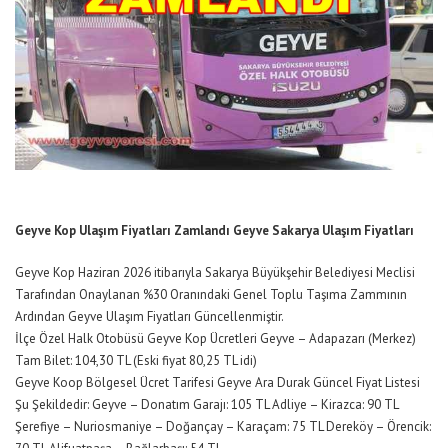
Geyve Kop Ulaşım Fiyatları Zamlandı Geyve Sakarya Ulaşım Fiyatları
Geyve Kop Haziran 2026 itibarıyla Sakarya Büyükşehir Belediyesi Meclisi
Tarafından Onaylanan %30 Oranındaki Genel Toplu Taşıma Zammının
Ardından Geyve Ulaşım Fiyatları Güncellenmiştir.
İlçe Özel Halk Otobüsü Geyve Kop Ücretleri Geyve – Adapazarı (Merkez)
Tam Bilet: 104,30 TL (Eski fiyat 80,25 TL idi)
Geyve Koop Bölgesel Ücret Tarifesi Geyve Ara Durak Güncel Fiyat Listesi
Şu Şekildedir: Geyve – Donatım Garajı: 105 TL Adliye – Kirazca: 90 TL
Şerefiye – Nuriosmaniye – Doğançay – Karaçam: 75 TL Dereköy – Örencik: