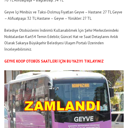
70 TL Alifuatpaşa – Bağlarbaşı: 54 TL
Geyve
İçi Minibüs ve Taksi-Dolmuş Fiyatları Geyve – Hastane: 27 TL Geyve
– Alifuatpaşa: 32 TL Hastane – Geyve – Yörükler: 27 TL
Belediye Otobüslerini İndirimli Kullanabilmek İçin Şehir Merkezlerindeki
Noktalardan Kart54 Temin Edebilir, Güncel Hat ve Saat Detaylarını Anlık
Olarak Sakarya Büyükşehir Belediyesi Ulaşım Portalı Üzerinden
İnceleyebilirsiniz.
GEYVE KOOP OTOBÜS SAATLERİ İÇİN BU YAZIYI TIKLAYINIZ