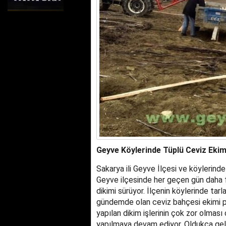
Geyve Köylerinde Tüplü Ceviz Ekim
Sakarya ili Geyve İlçesi ve köylerind
Geyve ilçesinde her geçen gün daha fa
dikimi sürüyor. İlçenin köylerinde tarl
gündemde olan ceviz bahçesi ekimi pro
yapılan dikim işlerinin çok zor olmas
yapılmaya devam ediyor. Oldukça geli