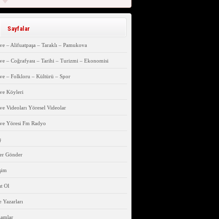
Sayfalar
e – Alifuatpaşa – Taraklı – Pamukova
e – Coğrafyası – Tarihi – Turizmi – Ekonomisi
e – Folkloru – Kültürü – Spor
ve Köyleri
e Videoları Yöresel Videolar
ve Yöresi Fm Radyo
ş
er Gönder
işim
t Ol
 Yazarları
lamlar