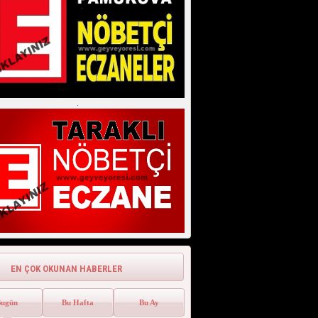
Atasözleri)
Geyve Atasözü Derki !!! (Geyve
Atasözleri) Geyve Atasözleri 05 ...
.
EN ÇOK OKUNAN HABERLER
Bugün
Bu Hafta
Bu Ay