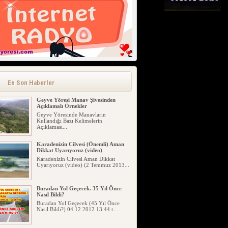
Afad Yağış İçin Uyarıyor, Geyve
Sakarya Yağış Uyarısı.
Afad Yağış İçin Uyarıyor, Geyve
Sakarya Yağış Uyarısı. Sakarya...
En Son Haberler
Geyve Yöresi Manav Şivesinden
Açıklamalı Örnekler
Geyve Yöresinde Manavların
Kullandığı Bazı Kelimelerin
Açıklaması...
Karadenizin Cilvesi (Önemli) Aman
Dikkat Uyarıyoruz (video)
Karadenizin Cilvesi Aman Dikkat
Uyarıyoruz (video) (2 Temmuz 2013...
Buradan Yol Geçecek. 35 Yıl Önce
Nasıl Bildi?
Buradan Yol Geçecek (45 Yıl Önce
Nasıl Bildi?) 04.12.2012 13:44 t...