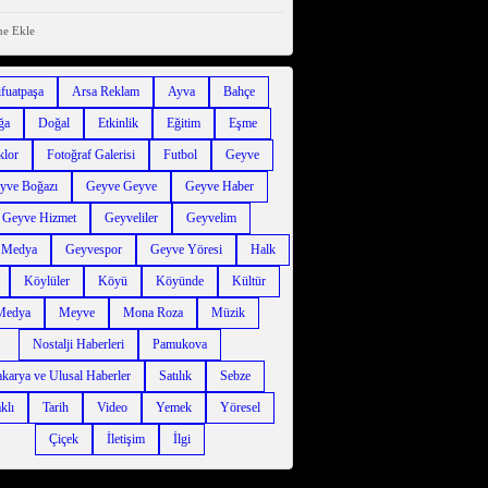
ne Ekle
ifuatpaşa
Arsa Reklam
Ayva
Bahçe
ğa
Doğal
Etkinlik
Eğitim
Eşme
klor
Fotoğraf Galerisi
Futbol
Geyve
yve Boğazı
Geyve Geyve
Geyve Haber
Geyve Hizmet
Geyveliler
Geyvelim
 Medya
Geyvespor
Geyve Yöresi
Halk
Köylüler
Köyü
Köyünde
Kültür
Medya
Meyve
Mona Roza
Müzik
Nostalji Haberleri
Pamukova
karya ve Ulusal Haberler
Satılık
Sebze
klı
Tarih
Video
Yemek
Yöresel
Çiçek
İletişim
İlgi