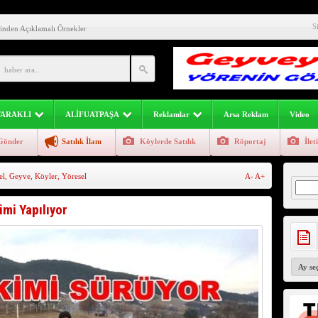
Geyve Sakarya Yağış Uyarısı.
S
inden Açıklamalı Örnekler
li) Aman Dikkat Uyarıyoruz (video)
ıl Önce Nasıl Bildi?
limi ? Zehirsizmi ?
TARAKLI
ALİFUATPAŞA
Reklamlar
Arsa Reklam
Video
atpaşa Geyve Yöresi Görsel Fotoğraf Manzara Görüntü
Gönder
Satılık İlanı
Köylerde Satılık
Röportaj
İlet
esi Geyve Bölümü 741-742 Sayfa
el
,
Geyve
,
Köyler
,
Yöresel
A-
A+
inliği Devam Ediyor
Arama
mcileri Ticari Eğitim
mi Yapılıyor
eyve Atasözleri)
Arşivler