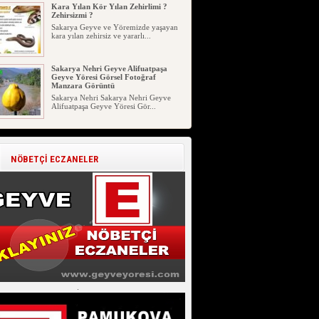
Kara Yılan Kör Yılan Zehirlimi ?
Zehirsizmi ?
Sakarya Geyve ve Yöremizde yaşayan
kara yılan zehirsiz ve yararlı...
Sakarya Nehri Geyve Alifuatpaşa
Geyve Yöresi Görsel Fotoğraf
Manzara Görüntü
Sakarya Nehri Sakarya Nehri Geyve
Alifuatpaşa Geyve Yöresi Gör...
Evliya Çelebi Seyahatnamesi Geyve
Bölümü 741-742 Sayfa
EVLİYA ÇELEBİ’NİN
NÖBETÇİ ECZANELER
SEYAHATNAMESİNDE GEYVE
Evliya Çelebi Seyahat...
Geyve İlçesinde Aşure Etkinliği
Devam Ediyor
Geyve İlçesinde Aşure Etkinliği Devam
Ediyor. Sakarya Geyve İl...
Geyve İlçesinin Genç Girişimcileri
Ticari Eğitim
Geyve İlçesinin Genç Girişimcileri
Ticari Eğitim. 02.07.2026 S...
.
Geyve Atasözü Derki !!! (Geyve