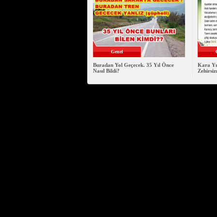
Genel
Buradan Yol Geçecek. 35 Yıl Önce
Kara Yı
Nasıl Bildi?
Zehirsiz