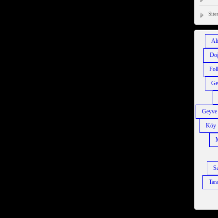
Site
Al
Do
Fol
Ge
Geyve
Köy
Sa
Tara