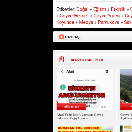
Etiketler:
Doğal
»
Eğitim
»
Etkinlik
»
»
Geyve Hizmet
»
Geyve Yöresi
»
Gey
Köyünde
»
Medya
»
Pamukova
»
Sak
BENZER HABERLER
Alifuatpaşa
Afad Yağış İçin Uyarıyor, Geyve
Geyve Y
Sakarya Yağış Uyarısı.
Açıklam