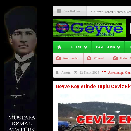
Afad Yağış İçin Uyarıyor, 
Son Dakika
Geyve Yöresi Manav Şives
Karadenizin Cilvesi (Önem
Buradan Yol Geçecek. 35 Y
Kara Yılan Kör Yılan Zehir
GEYVE
PAMUKOVA
Sakarya Nehri Geyve Alifu
Ana Sayfa
Yöresel
Haber 
Evliya Çelebi Seyahatnam
Admin
22 Nisan 2025
Alifuatpaşa
,
Gen
Geyve İlçesinde Aşure Etk
Geyve İlçesinin Genç Girişi
Geyve Köylerinde Tüplü Ceviz Eki
Geyve Atasözü Derki !!! (G