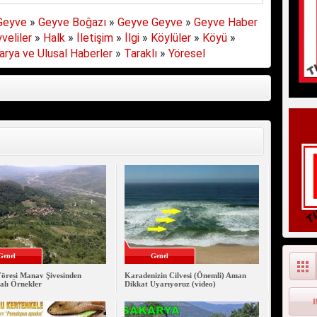
Geyve
»
Geyve Boğazı
»
Geyve Geyve
»
Geyve Haber
veliler
»
Halk
»
İletişim
»
İlgi
»
Köylüler
»
Köyü
»
arya ve Ulusal Haberler
»
Taraklı
»
Yöresel
Genel
Genel
öresi Manav Şivesinden
Karadenizin Cilvesi (Önemli) Aman
alı Örnekler
Dikkat Uyarıyoruz (video)