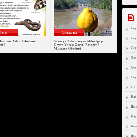
Geyv
Genel
Alifuatpaşa
Geyv
lan Kör Yılan Zehirlimi ?
Sakarya Nehri Geyve Alifuatpaşa
mi ?
Geyve Yöresi Görsel Fotoğraf
Geyv
Manzara Görüntü
Gey
Geyv
Gey
Giri
Hab
İlet
Kayı
Köşe
Rek