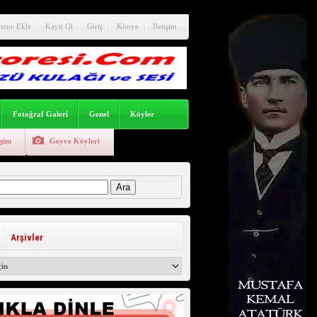
itene Ekle
Kayıt Ol
Giriş
Künye
İletişim
Fotoğraf Galeri
Genel
Köyler
işim
Geyve Köyleri
:
Arşivler