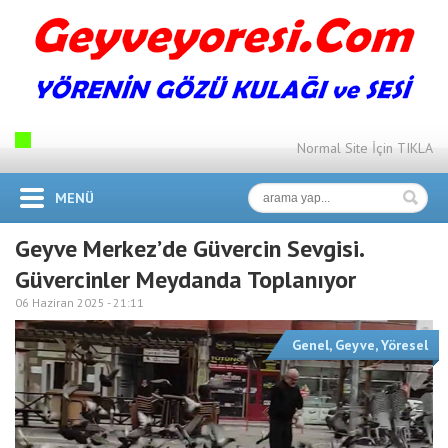
Normal Site İçin TIKLA
MENÜ
Geyve Merkez’de Güvercin Sevgisi.
Güvercinler Meydanda Toplanıyor
06 Haziran 2025 -
21:11
Genel
,
Geyve
,
Yöresel