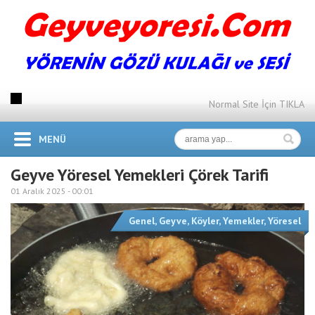
Normal Site İçin TIKLA
MENÜ
Geyve Yöresel Yemekleri Çörek Tarifi
01 Aralık 2025 -
00:01
Genel
,
Geyve
,
Köyler
,
Yemekler
,
Yöresel