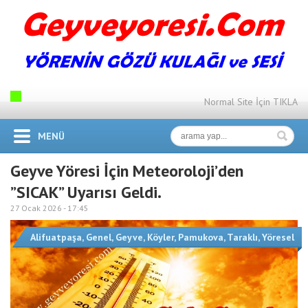
Normal Site İçin TIKLA
MENÜ
Geyve Yöresi İçin Meteoroloji’den
”SICAK” Uyarısı Geldi.
27 Ocak 2026 -
17:45
Alifuatpaşa
,
Genel
,
Geyve
,
Köyler
,
Pamukova
,
Taraklı
,
Yöresel