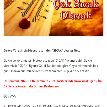
Geyve Yöresi İçin Meteoroloji’den ”SICAK” Uyarısı Geldi.
Geyve ve yöremiz için Meteorolojiden ” SICAK ” uyarısı geldi. Geyve
yöremizde ”SICAK” Uyarısı Geldi. Bu duruma göre Geyve yöremizde beş
günlük hava durumu beklentisi ve tahminleri şu şekilde olacaktır.
01 Temmuz 2026 ila 02 Temmuz 2026 Tarihlerinde hava sıcaklığı 19 İla
35 Derece Aralarında Olması Bekleniyor
BU UYARILAR GEYVE TARAKLI PAMUKOVA ALİFUATPAŞA VE YÖREMİZDEKİ