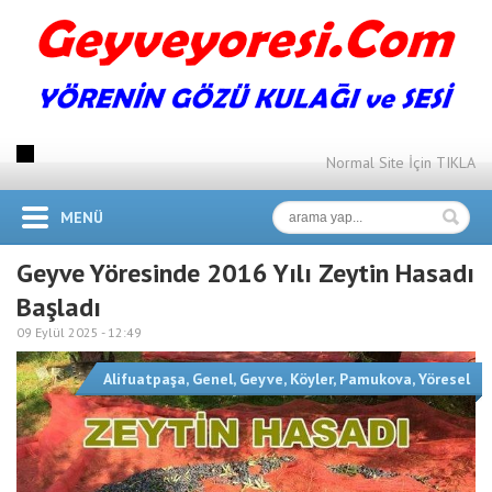
Normal Site İçin TIKLA
MENÜ
Geyve Yöresinde 2016 Yılı Zeytin Hasadı
Başladı
09 Eylül 2025 -
12:49
Alifuatpaşa
,
Genel
,
Geyve
,
Köyler
,
Pamukova
,
Yöresel