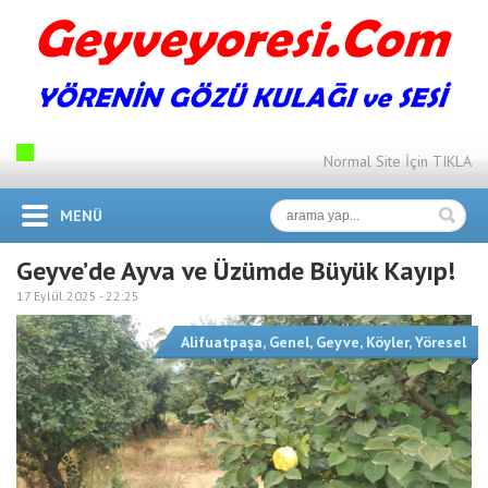
Normal Site İçin TIKLA
MENÜ
Geyve’de Ayva ve Üzümde Büyük Kayıp!
17 Eylül 2025 -
22:25
Alifuatpaşa
,
Genel
,
Geyve
,
Köyler
,
Yöresel