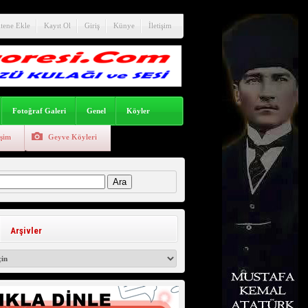
itene Ekle
Kayıt Ol
Giriş
Künye
İletişim
Fotoğraf Galeri
Genel
Köyler
işim
Geyve Köyleri
:
Arşivler