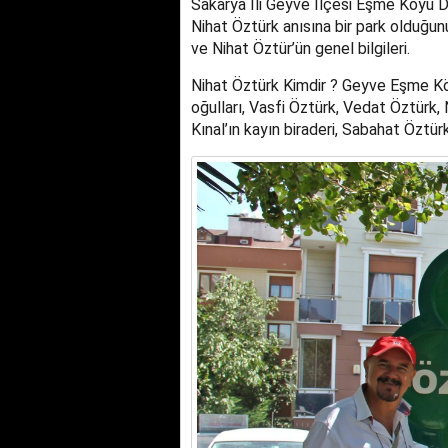
Sakarya İli Geyve İlçesi Eşme Köyü 
Nihat Öztürk anısına bir park olduğun
ve Nihat Öztür’ün genel bilgileri.
Nihat Öztürk Kimdir ? Geyve Eşme 
oğulları, Vasfi Öztürk, Vedat Öztürk,
Kınal’ın kayın biraderi, Sabahat Öztürk’