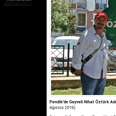
Pendik’de Geyveli Nihat Öztürk Adı
Ağıstos 2016)