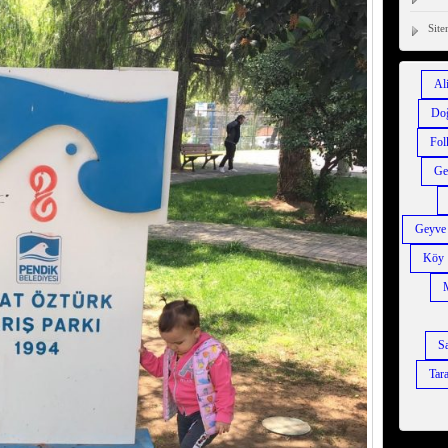
Site
Al
Do
Fol
Ge
Geyve
Köy
Sa
Tara