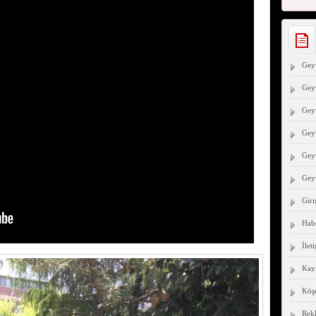
Geyv
Geyv
Geyv
Gey
Geyv
Gey
Giri
Hab
İlet
Kayı
Köşe
Rek