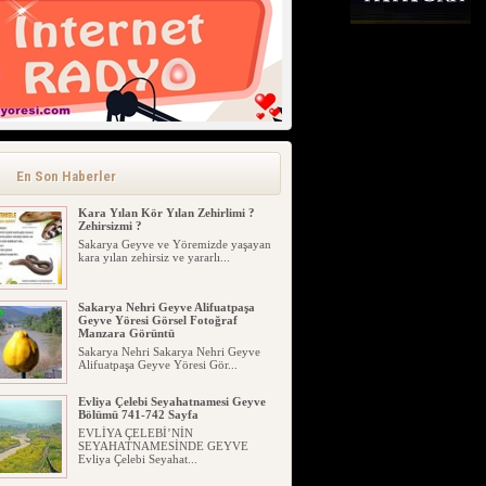
Karadenizin Cilvesi (Önemli) Aman
Dikkat Uyarıyoruz (video)
Karadenizin Cilvesi Aman Dikkat
Uyarıyoruz (video) (2 Temmuz 2013...
En Son Haberler
Kara Yılan Kör Yılan Zehirlimi ?
Zehirsizmi ?
Sakarya Geyve ve Yöremizde yaşayan
kara yılan zehirsiz ve yararlı...
Sakarya Nehri Geyve Alifuatpaşa
Geyve Yöresi Görsel Fotoğraf
Manzara Görüntü
Sakarya Nehri Sakarya Nehri Geyve
Alifuatpaşa Geyve Yöresi Gör...
Evliya Çelebi Seyahatnamesi Geyve
Bölümü 741-742 Sayfa
EVLİYA ÇELEBİ’NİN
SEYAHATNAMESİNDE GEYVE
Evliya Çelebi Seyahat...