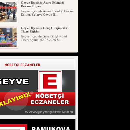
Geyve İlçesinde Aşure Etkinliği
Devam Ediyor
Geyve İlçesinde Aşure Etkinliği Devam
Ediyor. Sakarya Geyve İl...
Geyve İlçesinin Genç Girişimcileri
Ticari Eğitim
Geyve İlçesinin Genç Girişimcileri
Ticari Eğitim. 02.07.2026 S...
Geyve Yöresi Manav Şivesinden
Açıklamalı Örnekler
Geyve Yöresinde Manavların
NÖBETÇİ ECZANELER
Kullandığı Bazı Kelimelerin
Açıklaması...
Geyve Atasözü Derki !!! (Geyve
Atasözleri)
Geyve Atasözü Derki !!! (Geyve
Atasözleri) Geyve Atasözleri 05 ...
Geyve Kıncılar (Akıncılar) 114 Yıllık
Fotoğraf ve Ağaç Hala Zirvede
Geyve Kıncılar (Akıncılar) 114 Yıllık
Fotoğraf ve Ağaç Hala Zirve...
.
Geyve Yöresi İçin Meteoroloji’den