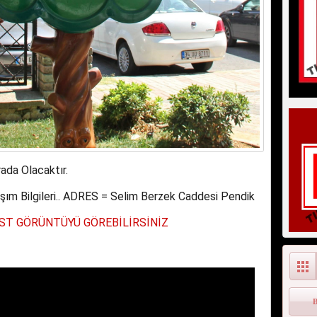
rada Olacaktır.
şım Bilgileri.. ADRES = Selim Berzek Caddesi Pendik
ÜST GÖRÜNTÜYÜ GÖREBİLİRSİNİZ