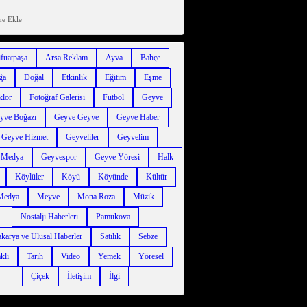
ne Ekle
ifuatpaşa
Arsa Reklam
Ayva
Bahçe
ğa
Doğal
Etkinlik
Eğitim
Eşme
klor
Fotoğraf Galerisi
Futbol
Geyve
yve Boğazı
Geyve Geyve
Geyve Haber
Geyve Hizmet
Geyveliler
Geyvelim
 Medya
Geyvespor
Geyve Yöresi
Halk
Köylüler
Köyü
Köyünde
Kültür
Medya
Meyve
Mona Roza
Müzik
Nostalji Haberleri
Pamukova
karya ve Ulusal Haberler
Satılık
Sebze
klı
Tarih
Video
Yemek
Yöresel
Çiçek
İletişim
İlgi