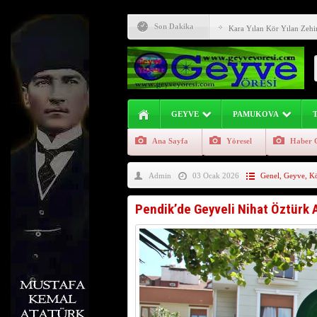
Karadenizin Cilvesi (Önem
Son Dakika
Kara Yılan Kör Yılan Zehir
Sakarya Nehri Geyve Alifu
Evliya Çelebi Seyahatnam
Geyve İlçesinde Aşure Etk
GEYVE
PAMUKOVA
Geyve İlçesinin Genç Girişi
Ana Sayfa
Yöresel
Haber 
Geyve Yöresi Manav Şives
Admin
03 Ocak 2026
Genel
,
Geyve
,
Kö
Geyve Atasözü Derki !!! (G
Geyve Kıncılar (Akıncılar)
Pendik’de Geyveli Nihat Öztürk A
Geyve Yöresi İçin Meteoro