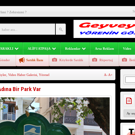
li) Aman Dikkat Uyarıyoruz (video)
S
limi ? Zehirsizmi ?
atpaşa Geyve Yöresi Görsel Fotoğraf Manzara Görüntü
esi Geyve Bölümü 741-742 Sayfa
inliği Devam Ediyor
TARAKLI
ALİFUATPAŞA
Reklamlar
Arsa Reklam
Video
mcileri Ticari Eğitim
Gönder
Satılık İlanı
Köylerde Satılık
Röportaj
İlet
inden Açıklamalı Örnekler
yler
,
Video Haber Galerisi
,
Yöresel
A-
A+
eyve Atasözleri)
Arama
 114 Yıllık Fotoğraf ve Ağaç Hala Zirvede
dına Bir Park Var
loji’den ”SICAK” Uyarısı Geldi.
Arşivler