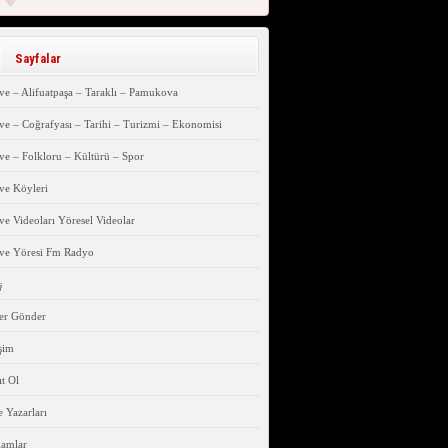
Sayfalar
e – Alifuatpaşa – Taraklı – Pamukova
e – Coğrafyası – Tarihi – Turizmi – Ekonomisi
e – Folkloru – Kültürü – Spor
ve Köyleri
e Videoları Yöresel Videolar
ve Yöresi Fm Radyo
ş
er Gönder
işim
t Ol
 Yazarları
lamlar