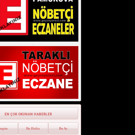
”SICAK” Uyarısı Geldi.
Geyve Yöresi İçin Meteoroloji'den
''SICAK'' Uyarısı Geldi. Gey...
.
EN ÇOK OKUNAN HABERLER
Bugün
Bu Hafta
Bu Ay