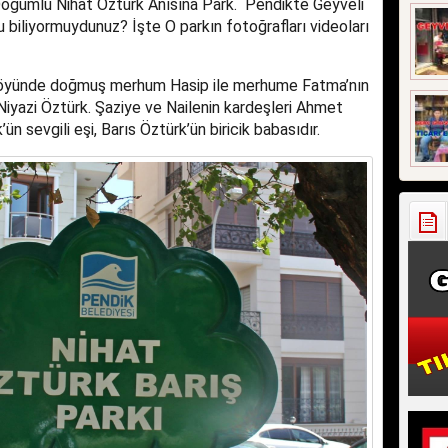
Doğumlu Nihat Öztürk Anısına Park. Pendikte Geyveli
u biliyormuydunuz? İşte O parkın fotoğrafları videoları
Köyünde doğmuş merhum Hasip ile merhume Fatma’nın
 Niyazi Öztürk. Şaziye ve Nailenin kardeşleri Ahmet
ün sevgili eşi, Barıs Öztürk’ün biricik babasıdır.