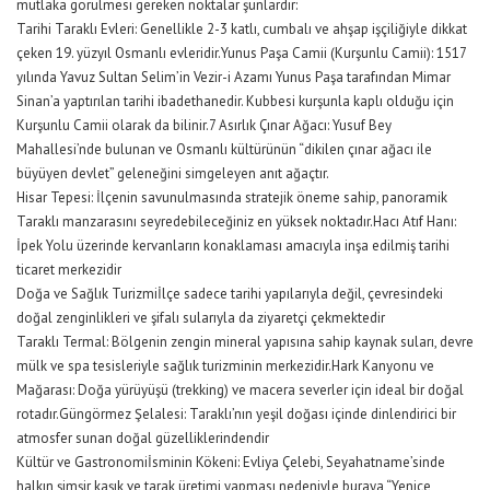
mutlaka görülmesi gereken noktalar şunlardır:
Tarihi Taraklı Evleri: Genellikle 2-3 katlı, cumbalı ve ahşap işçiliğiyle dikkat
çeken 19. yüzyıl Osmanlı evleridir.Yunus Paşa Camii (Kurşunlu Camii): 1517
yılında Yavuz Sultan Selim’in Vezir-i Azamı Yunus Paşa tarafından Mimar
Sinan’a yaptırılan tarihi ibadethanedir. Kubbesi kurşunla kaplı olduğu için
Kurşunlu Camii olarak da bilinir.7 Asırlık Çınar Ağacı: Yusuf Bey
Mahallesi’nde bulunan ve Osmanlı kültürünün “dikilen çınar ağacı ile
büyüyen devlet” geleneğini simgeleyen anıt ağaçtır.
Hisar Tepesi: İlçenin savunulmasında stratejik öneme sahip, panoramik
Taraklı manzarasını seyredebileceğiniz en yüksek noktadır.Hacı Atıf Hanı:
İpek Yolu üzerinde kervanların konaklaması amacıyla inşa edilmiş tarihi
ticaret merkezidir
Doğa ve Sağlık Turizmiİlçe sadece tarihi yapılarıyla değil, çevresindeki
doğal zenginlikleri ve şifalı sularıyla da ziyaretçi çekmektedir
Taraklı Termal: Bölgenin zengin mineral yapısına sahip kaynak suları, devre
mülk ve spa tesisleriyle sağlık turizminin merkezidir.Hark Kanyonu ve
Mağarası: Doğa yürüyüşü (trekking) ve macera severler için ideal bir doğal
rotadır.Güngörmez Şelalesi: Taraklı’nın yeşil doğası içinde dinlendirici bir
atmosfer sunan doğal güzelliklerindendir
Kültür ve Gastronomiİsminin Kökeni: Evliya Çelebi, Seyahatname’sinde
halkın şimşir kaşık ve tarak üretimi yapması nedeniyle buraya “Yenice