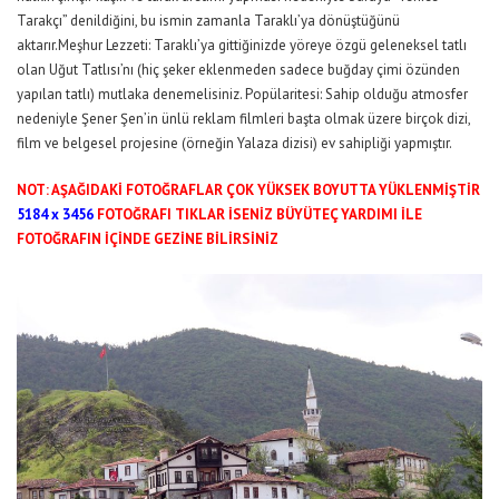
Tarakçı” denildiğini, bu ismin zamanla Taraklı’ya dönüştüğünü
aktarır.Meşhur Lezzeti: Taraklı’ya gittiğinizde yöreye özgü geleneksel tatlı
olan Uğut Tatlısı’nı (hiç şeker eklenmeden sadece buğday çimi özünden
yapılan tatlı) mutlaka denemelisiniz. Popülaritesi: Sahip olduğu atmosfer
nedeniyle Şener Şen’in ünlü reklam filmleri başta olmak üzere birçok dizi,
film ve belgesel projesine (örneğin Yalaza dizisi) ev sahipliği yapmıştır.
NOT: AŞAĞIDAKİ FOTOĞRAFLAR ÇOK YÜKSEK BOYUTTA YÜKLENMİŞTİR
5184 x 3456
FOTOĞRAFI TIKLAR İSENİZ BÜYÜTEÇ YARDIMI İLE
FOTOĞRAFIN İÇİNDE GEZİNE BİLİRSİNİZ