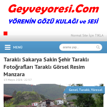
Normal Site İçin TIKLA
MENÜ
Taraklı Sakarya Sakin Şehir Taraklı
Fotoğrafları Taraklı Görsel Resim
Manzara
13 Mayıs 2026 -
22:57
Genel
,
Taraklı
,
Yöresel