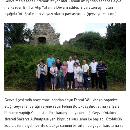
Geyve merkezede Uğramak İstiyorlardı. Zaman azlığından sadece Geyve
merkezden Bir Tur Atıp Yolarına Devam Ettiler. Ziyaretten ayrıntıları
aşağıda fotoğraf video ve yazı olarak paylaşıyoruz. (geyveyoresi.com)
Geyve ilçesi tarih araştırmacılarından sayın Fehmi Bölükbaşın organize
ettiği Geyve rehberliğiniz yine sayın Fehmi Bölükbaş Birol Elma ve Şeref
Elma’nın yaptığı Yunanistan Pire kardeş bitinya derneği Geyve Ortaköy
ziyareti Sakarya Alifuatpaşa yeni köprüde karşılama ile başladı. Otobüsün
köprü üzerine gelmesiyle oldukça samimi bir ortamda geçen karşılama ve