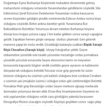
Doğantepe Eşme Burhaniye Köylerinde mubadele döneminde gelmiş
muhacirlerin olduğunu onlarında Yunanistandan geldiklerini söyledik. Site
Editörümüz Şeref Elma’nın Dedelerinin Yunanistan vodina karacaova
sevren köyünden geldiğini şimdiki isimlerınında Edesse Aridea vorina köyü
olduğunu söyledik. Birbiri ardına davetler geldi. Yunanistana Bizi
Beklediklerini Belirttiler. Yolumuza devam ederken Burhaniye köyüne
dönüp koru boğazı yoluna sapıp 2 km kadar gitikten sonra saraçlı sapağına
geldik. Sapaktan hemen girişte rampayı otobüs çıkamadı. Geri gelerek
manevra yapıp bir mola verdik. Gözüktüğü kadarıyla uzaktan
Büyük Saraçlı
Köyü Choudion (Saraçlı köyü)
İzleyip fotoğraflar çektik. Geyve
istikametine yöneldik eski taraklı yolundan mezarlığın ordan pomaklara
yöneldik yolculuk esnasında Geyve ekonomisi tarımı ve meyveleri
konusunda kapsamlı bilgiler verdik özelikle geyve ayvasını ve kalitesinin
dünyada tek olduğunu belirttik.Yolcular söze girip geyvede bir üzüm
türünün olduğunu bu üzümün çok kaliteli olduğunu bize sordular.Cevaben
o üzümün yalı (müşküle üzümü ) olduğun eskisi gibi üretilmediğini Belirttik.
Pomaklar Mah girip Benzinliğin ordan Geyve merkeze uğrayıp merkezde
durmadan yolumuza devam ettik. Elvan Bey İmaretanesinin Geyvenin en
eski yapılarından olduğunu selde zara gördüğüni yakında burasuının
Etnografya Müzesi olacağını söyledik. Köprüyü geçtikten sonra sağa çekip