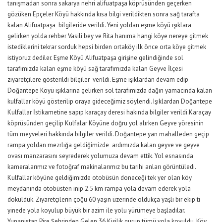
tanışmadan sonra sakarya nehri alifuatpaşa köprüsünden geçerken
gözüken Epçeler Köyü hakkında kısa bilgi verildikten sonra sağ tarafta
kalan Alifuatpaşa bilgileride verildi. Yeni yoldan eşme köyü ışıklara
gelirken yolda rehber Vasili bey ve Rita hanıma hangi köye nereye gitmek
istediklerini tekrar sorduk hepsi birden ortaköy ilk önce orta köye gitmek
istiyoruz dediler. Eşme Köyü Alifuatpaşa girişine gelindiğinde sol
tarafımızda kalan eşme köyü sağ tarafımızda kalan Geyve İlçesi
ziyaretçilere gösterildi bilgiler verildi. Eşme ışıklardan devam edip
Doğantepe Köyü ışıklarına gelirken sol tarafımızda dağın yamacında kalan
kulfallar köyü gösterilip oraya gideceğimiz söylendi. Işıklardan Doğantepe
Kulfallar İstikametine sapıp karaçay deresi hakında bilgiler verildi.Karaçay
köprüsünden geçilip Kulfalar Köyüne doğru yol alırken Geyve yöresinin
tüm meyveleri hakkında bilgiler verildi. Doğantepe yan mahalleden geçip
rampa yoldan mezrlığa geldiğimizde ardımızda kalan geyve ve geyve
ovası manzarasını seyrederek yolumuza devam ettik. Yol esnasında
kameralarımız ve fotoğraf makinalarımız bu tarihi anları görüntüledi.
Kulfallar köyüne geldiğimizde otobüsün doneceği tek yer olan köy
meydanında otobüsten inip 2.5 km rampa yola devam ederek yola
döküldük. Ziyaretçilerin çoğu 60 yaşın üzerinde oldukça yaşlı bir ekip ti
yinede yola koyulup büyük bir azim ile yolu yürümeye başladılar.
Yunanistan Pire Şehrinden Gelen 36 Kişilik gurup tümü yola koyuldu. Köy