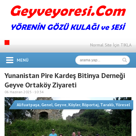
Normal Site İçin TIKLA
MENÜ
Yunanistan Pire Kardeş Bitinya Derneği
Geyve Ortaköy Ziyareti
06 Haziran 2025 -
10:34
Alifuatpaşa
,
Genel
,
Geyve
,
Köyler
,
Röportaj
,
Taraklı
,
Yöresel