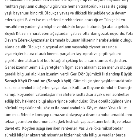
muhtarı yaşlıların olduğunu görünce hemen traktörünü kasası ile getirip
yaşlı bayanları bindirdi. Oldukça yavaş ve dikkatli bir şekilde yola devam
ederek gitti. Bizler İse misafirler ile rehberlerin aracılığı ve Türkçe bilen
misafirlerin yardımıyla bilgiler verdik. Eski köyün bulunduğu alana geldik.
Büyük Kilisenin harabeleri ağaçlardan çalı ve otlardan gözükmüyordu. Yola
Devam Ederek Ayazmalar kısmında bulunan kilisenin harabelerinin olduğu
alana geldik. Oldukça duygusal anların yaşandığı ziyaret sırasında
ziyaretçiler hatıra olarak kiremit parçaları taş toprak ve çeşitli yabani
çiçeklerden aldılar bol bol fotoğraf çektirip bu anları ölümsüzleştirdiler.
Genel izlenimlerimiz Ziyaretçilerin İlgimizden alakamızdan menun olduğu
gerekli bilgileri aldıkları izlenimi verdi. Geri Dönüşümüzü Hızlandırıp
Büyük
Saraçlı Köyü Choudion (Saraçlı köyü)
Gitmek için yine yaşlılar taraktörün
kasasına bindirildi diğerleri yaya olarak Kulfalar Köyüne döndüler. Dönüşte
kamışlı köyünden vatandaşlar misafirlere rastladılar ayak üzeri sohbetler
edilip köy hakkında bilgi alışverişinde bulundular. Köye dönüldüğünde yine
hüzünlü teşekkür dolu sözler ile onurlandırıldık. Köy muhtarı Yavuz Kılıç
tüm misafirler ile konuşup ramazan dolayısıyla ikramda bulunamadıklarını
tekrar gelmeleri durumunda keşkek festivali yapacaklarını belirtti, ve tekrar
davet etti. Köyden aşağı iner iken rehberler Vasili ve Rika mikrafondan
sürekli bilgiler aktararak misafirler bizler hakında billgile verdiler burda