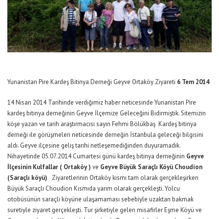
Yunanistan Pire Kardeş Bitinya Derneği Geyve Ortaköy Ziyareti
6 Tem 2014
14 Nisan 2014 Tarihinde verdiğimiz haber neticesinde Yunanistan Pire
kardeş bitinya derneğinin Geyve İlçemize Geleceğini Bidirmiştik. Sitemizin
köşe yazarı ve tarih araştırmacısı sayın Fehmi Bölükbaş Kardeş bitinya
derneği ile görüşmeleri neticesinde derneğin İstanbula geleceği bilgisini
aldı. Geyve ilçesine geliş tarihi netleşemediğinden duyuramadık.
Nihayetinde 05.07.2014 Cumartesi günü kardeş bitinya derneğinin
Geyve
İlçesinin Kulfallar ( Ortaköy )
ve
Geyve Büyük Saraçlı Köyü Choudion
(Saraçlı köyü)
Ziyaretlerinin Ortaköy kısmı tam olarak gerçekleşirken
Büyük Saraçlı Choudion Kısmıda yarım olarak gerçekleşti. Yolcu
otobüsünün saraçlı köyüne ulaşamaması sebebiyle uzaktan bakmak
suretiyle ziyaret gerçekleşti. Tur şirketiyle gelen misafirler Eşme Köyü ve