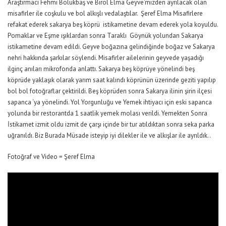
Araştırmacı Fehmi Bölükbaş ve Birol Elma Geyve’mizden ayrılacak olan
misafirler ile coşkulu ve bol alkışlı vedalaştılar. Şeref Elma Misafirlere
refakat ederek sakarya beş köprü istikametine devam ederek yola koyuldu.
Pomaklar ve Eşme ışıklardan sonra Taraklı Göynük yolundan Sakarya
istikametine devam edildi. Geyve boğazına gelindiğinde boğaz ve Sakarya
nehri hakkında şarkılar söylendi. Misafirler ailelerinin geyvede yaşadığı
ilginç anıları mikrofonda anlattı. Sakarya beş köprüye yönelindi beş
köprüde yaklaşık olarak yarım saat kalındı köprünün üzerinde geziti yapılıp
bol bol fotoğraflar çektirildi. Beş köprüden sonra Sakarya ilinin şirin ilçesi
sapanca ‘ya yönelindi. Yol Yorgunluğu ve Yemek ihtiyacı için eski sapanca
yolunda bir restorantda 1 saatlik yemek molası verildi. Yemekten Sonra
İstikamet izmit oldu izmit de çarşı içinde bir tur atıldıktan sonra seka parka
uğranıldı. Biz Burada Müsade isteyip iyi dilekler ile ve alkışlar ile ayrıldık..
Fotoğraf ve Video = Şeref Elma