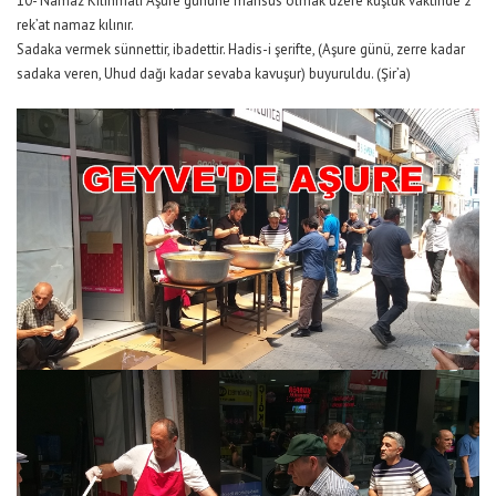
10- Namaz Kılınmalı Aşure gününe mahsus olmak üzere kuşluk vaktinde 2
rek’at namaz kılınır.
Sadaka vermek sünnettir, ibadettir. Hadis-i şerifte, (Aşure günü, zerre kadar
sadaka veren, Uhud dağı kadar sevaba kavuşur) buyuruldu. (Şir’a)