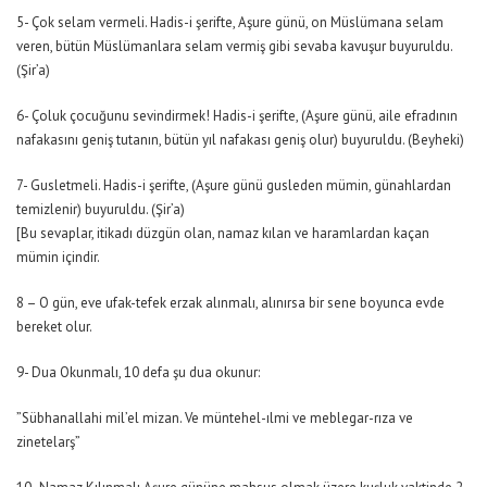
5- Çok selam vermeli. Hadis-i şerifte, Aşure günü, on Müslümana selam
veren, bütün Müslümanlara selam vermiş gibi sevaba kavuşur buyuruldu.
(Şir’a)
6- Çoluk çocuğunu sevindirmek! Hadis-i şerifte, (Aşure günü, aile efradının
nafakasını geniş tutanın, bütün yıl nafakası geniş olur) buyuruldu. (Beyheki)
7- Gusletmeli. Hadis-i şerifte, (Aşure günü gusleden mümin, günahlardan
temizlenir) buyuruldu. (Şir’a)
[Bu sevaplar, itikadı düzgün olan, namaz kılan ve haramlardan kaçan
mümin içindir.
8 – O gün, eve ufak-tefek erzak alınmalı, alınırsa bir sene boyunca evde
bereket olur.
9- Dua Okunmalı, 10 defa şu dua okunur:
”Sübhanallahi mil’el mizan. Ve müntehel-ılmi ve meblegar-rıza ve
zinetelarş”