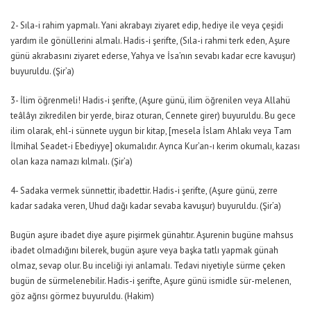
2- Sıla-i rahim yapmalı. Yani akrabayı ziyaret edip, hediye ile veya çeşidi
yardım ile gönüllerini almalı. Hadis-i şerifte, (Sıla-i rahmi terk eden, Aşure
günü akrabasını ziyaret ederse, Yahya ve İsa’nın sevabı kadar ecre kavuşur)
buyuruldu. (Şir’a)
3- İlim öğrenmeli! Hadis-i şerifte, (Aşure günü, ilim öğrenilen veya Allahü
teâlâyı zikredilen bir yerde, biraz oturan, Cennete girer) buyuruldu. Bu gece
ilim olarak, ehl-i sünnete uygun bir kitap, [mesela İslam Ahlakı veya Tam
İlmihal Seadet-i Ebediyye] okumalıdır. Ayrıca Kur’an-ı kerim okumalı, kazası
olan kaza namazı kılmalı. (Şir’a)
4- Sadaka vermek sünnettir, ibadettir. Hadis-i şerifte, (Aşure günü, zerre
kadar sadaka veren, Uhud dağı kadar sevaba kavuşur) buyuruldu. (Şir’a)
Bugün aşure ibadet diye aşure pişirmek günahtır. Aşurenin bugüne mahsus
ibadet olmadığını bilerek, bugün aşure veya başka tatlı yapmak günah
olmaz, sevap olur. Bu inceliği iyi anlamalı. Tedavi niyetiyle sürme çeken
bugün de sürmelenebilir. Hadis-i şerifte, Aşure günü ismidle sür-melenen,
göz ağrısı görmez buyuruldu. (Hakim)