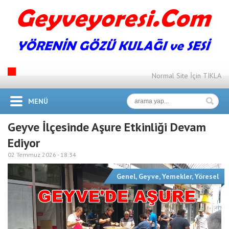
Normal Site İçin TIKLA
MENÜ
Geyve İlçesinde Aşure Etkinliği Devam
Ediyor
02 Temmuz 2026 -
18:34
Genel
,
Geyve
,
Yemekler
,
Yöresel