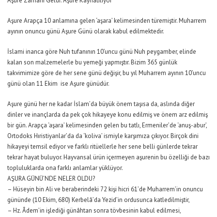
Aşure Zamanı Geldi. Aşure Kaynatılıyor
Aşure Arapça 10 anlamına gelen ‘aşara’ kelimesinden türemiştir. Muharrem
ayının onuncu günü Aşure Günü olarak kabul edilmektedir.
İslami inanca göre Nuh tufanının 10’uncu günü Nuh peygamber, elinde
kalan son malzemelerle bu yemeği yapmıştır. Bizim 365 günlük
takvimimize göre de her sene günü değişir, bu yıl Muharrem ayının 10’uncu
günü olan 11 Ekim ise Aşure günüdür.
Aşure günü her ne kadar İslam’da büyük önem taşısa da, aslında diğer
dinler ve inançlarda da pek çok hikayeye konu edilmiş ve önem arz edilmiş
bir gün. Arapça ‘aşara’ kelimesinden gelen bu tatlı, Ermeniler’de ‘anuş-abur’,
Ortodoks Hıristiyanlar’da da ‘koliva’ ismiyle karşımıza çıkıyor. Birçok dini
hikayeyi temsil ediyor ve farklı ritüellerle her sene belli günlerde tekrar
tekrar hayat buluyor. Hayvansal ürün içermeyen aşurenin bu özelliği de bazı
topluluklarda ona farklı anlamlar yüklüyor.
AŞURA GÜNÜ’NDE NELER OLDU?
– Hüseyin bin Ali ve beraberindeki 72 kişi hicri 61’de Muharrem’in onuncu
gününde (10 Ekim, 680) Kerbelâ’da Yezid’in ordusunca katledilmiştir,
– Hz. Âdem’in işlediği günâhtan sonra tövbesinin kabul edilmesi,