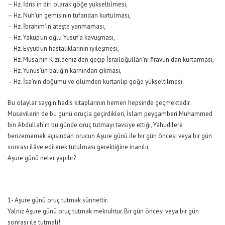
– Hz. İdris’in diri olarak göğe yükseltilmesi,
– Hz. Nuh’un gemisinin tufandan kurtulması,
– Hz. İbrahim’in ateşte yanmaması,
– Hz. Yakup’un oğlu Yusuf’a kavuşması,
– Hz. Eyyub’un hastalıklarının iyileşmesi,
– Hz. Musa’nın Kızıldeniz’den geçip İsrailoğulları’nı firavun’dan kurtarması,
– Hz. Yunus’un balığın karnından çıkması,
– Hz. İsa’nın doğumu ve ölümden kurtarılıp göğe yükseltilmesi.
Bu olaylar saygın hadis kitaplarının hemen hepsinde geçmektedir.
Musevilerin de bu günü oruçla geçirdikleri, İslam peygamberi Muhammed
bin Abdullah’ın bu günde oruç tutmayı tavsiye ettiği, Yahudilere
benzememek açısından orucun Aşure günü ile bir gün öncesi veya bir gün
sonrası ilâve edilerek tutulması gerektiğine inanılır.
Aşure günü neler yapılır?
1- Aşure günü oruç tutmak sünnettir.
Yalnız Aşure günü oruç tutmak mekruhtur. Bir gün öncesi veya bir gün
sonrası ile tutmalı!