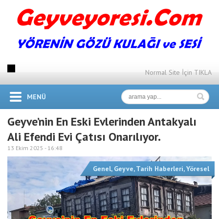
Normal Site İçin TIKLA
MENÜ
Geyve’nin En Eski Evlerinden Antakyalı
Ali Efendi Evi Çatısı Onarılıyor.
13 Ekim 2025 -
16:48
Genel
,
Geyve
,
Tarih Haberleri
,
Yöresel