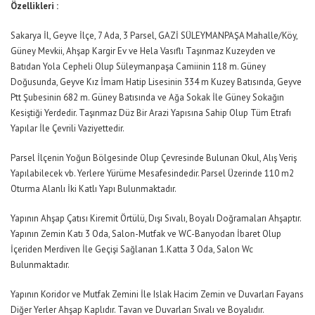
Özellikleri
:
Sakarya İl, Geyve İlçe, 7 Ada, 3 Parsel, GAZİ SÜLEYMANPAŞA Mahalle/Köy,
Güney Mevkii, Ahşap Kargir Ev ve Hela Vasıflı Taşınmaz Kuzeyden ve
Batıdan Yola Cepheli Olup Süleymanpaşa Camiinin 118 m. Güney
Doğusunda, Geyve Kız İmam Hatip Lisesinin 334 m Kuzey Batısında, Geyve
Ptt Şubesinin 682 m. Güney Batısında ve Ağa Sokak İle Güney Sokağın
Kesiştiği Yerdedir. Taşınmaz Düz Bir Arazi Yapısına Sahip Olup Tüm Etrafı
Yapılar İle Çevrili Vaziyettedir.
Parsel İlçenin Yoğun Bölgesinde Olup Çevresinde Bulunan Okul, Alış Veriş
Yapılabilecek vb. Yerlere Yürüme Mesafesindedir. Parsel Üzerinde 110 m2
Oturma Alanlı İki Katlı Yapı Bulunmaktadır.
Yapının Ahşap Çatısı Kiremit Örtülü, Dışı Sıvalı, Boyalı Doğramaları Ahşaptır.
Yapının Zemin Katı 3 Oda, Salon-Mutfak ve WC-Banyodan İbaret Olup
İçeriden Merdiven İle Geçişi Sağlanan 1.Katta 3 Oda, Salon Wc
Bulunmaktadır.
Yapının Koridor ve Mutfak Zemini İle Islak Hacim Zemin ve Duvarları Fayans
Diğer Yerler Ahşap Kaplıdır. Tavan ve Duvarları Sıvalı ve Boyalıdır.