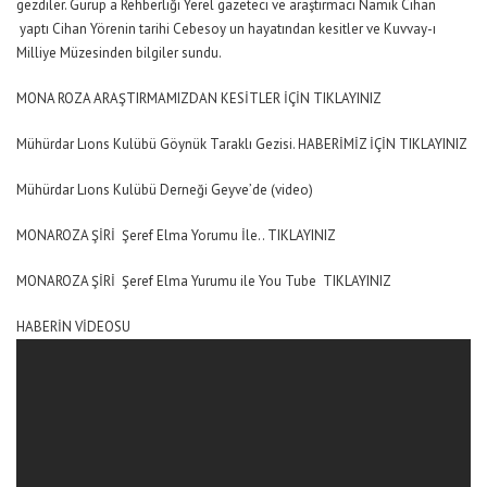
gezdiler. Gurup a Rehberliği Yerel gazeteci ve araştırmacı Namık Cihan
yaptı Cihan Yörenin tarihi Cebesoy un hayatından kesitler ve Kuvvay-ı
Milliye Müzesinden bilgiler sundu.
MONA ROZA ARAŞTIRMAMIZDAN KESİTLER İÇİN TIKLAYINIZ
Mühürdar Lıons Kulübü Göynük Taraklı Gezisi. HABERİMİZ İÇİN TIKLAYINIZ
Mühürdar Lıons Kulübü Derneği Geyve’de (video)
MONAROZA ŞİRİ Şeref Elma Yorumu İle.. TIKLAYINIZ
MONAROZA ŞİRİ Şeref Elma Yurumu ile You Tube TIKLAYINIZ
HABERİN VİDEOSU