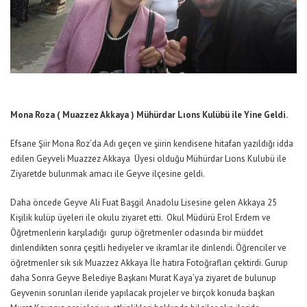
Mona Roza ( Muazzez Akkaya ) Mühürdar Lıons Kulübü ile Yine Geldi.
Efsane Şiir Mona Roz’da Adı geçen ve şiirin kendisene hitafan yazıldığı idda
edilen Geyveli Muazzez Akkaya Üyesi olduğu Mühürdar Lıons Kulubü ile
Ziyaretde bulunmak amacı ile Geyve ilçesine geldi.
Daha öncede Geyve Ali Fuat Başgil Anadolu Lisesine gelen Akkaya 25
Kişilik kulüp üyeleri ile okulu ziyaret etti. Okul Müdürü Erol Erdem ve
Öğretmenlerin karşıladığı gurup öğretmenler odasında bir müddet
dinlendikten sonra çeşitli hediyeler ve ikramlar ile dinlendi. Öğrenciler ve
öğretmenler sık sık Muazzez Akkaya İle hatıra Fotoğrafları çektirdi. Gurup
daha Sonra Geyve Belediye Başkanı Murat Kaya’ya ziyaret de bulunup
Geyvenin sorunları ileride yapılacak projeler ve birçok konuda başkan