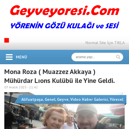
Normal Site İçin TIKLA
MENÜ
Mona Roza ( Muazzez Akkaya )
Mühürdar Lıons Kulübü ile Yine Geldi.
07 Aralık 2025 -
21:42
Alifuatpaşa
,
Genel
,
Geyve
,
Video Haber Galerisi
,
Yöresel