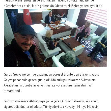
Murat Kayanın projeleri ve etkinlikleri hakkında bilgiler alıp ileride
düzenlenecek etkinliklere gelme sözüde vererek Belediyeden ayrıldılar.
Gurup Geyve perşembe pazarından yöresel ürünlerden alışveriş yaptı.
Geyve pazarınıda gezen gurup okulda buluştu. Muazzez Akkaya nın
Akrabalarının guruba ayva vermesi ile yöresel ürünlerin alınması
tamamlandı.
Gurup daha sonra Alifuatpaşa’ya Geçerek Alifuat Cebesoy un Kabrini
ziyaret edip dualar okudular Türkiyedeki tek Kuvvay-ı Milliye Müzesini